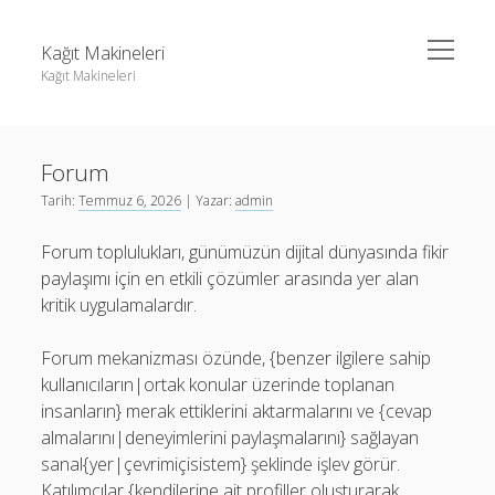
menüyü
Kağıt Makineleri
aç
Kağıt Makineleri
Yan
Ara
Menü
Linkedin Takipçi Kasma Hilesi
Ara
Forum
Liste
Tarih:
Temmuz 6, 2026
| Yazar:
admin
Sayfa Listesi
Linkedin Takipçi Kasma Hilesi
Forum toplulukları, günümüzün dijital dünyasında fikir
tiktok takipçi sayısı nasıl arttırılır
Liste
paylaşımı için en etkili çözümler arasında yer alan
Youtube Yorum Kasma Şifresiz
Sayfa Listesi
kritik uygulamalardır.
tiktok takipçi sayısı nasıl arttırılır
Forum mekanizması özünde, {benzer ilgilere sahip
Youtube Yorum Kasma Şifresiz
kullanıcıların|ortak konular üzerinde toplanan
insanların} merak ettiklerini aktarmalarını ve {cevap
almalarını|deneyimlerini paylaşmalarını} sağlayan
sanal{yer|çevrimiçisistem} şeklinde işlev görür.
Katılımcılar {kendilerine ait profiller oluşturarak