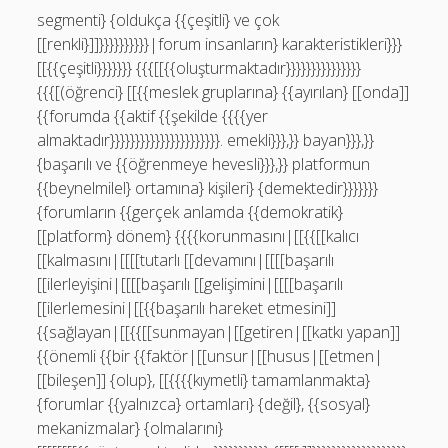
segmenti} {oldukça {{çeşitli} ve çok
[[renkli}]]}}}}}}}}}}|forum insanların} karakteristikleri}}}
[[{{çeşitli}}}}}}} {{{[[{{oluşturmaktadır}}}}}}}}}}}}}}}
{{{[(öğrenci} [[{{meslek gruplarına} {{ayırılan} [[onda]]
{{forumda {{aktif {{şekilde {{{{yer
almaktadır}}}}}}}}}}}}}}}}}}}}}}. emekli}}},}} bayan}}},}}
{başarılı ve {{öğrenmeye hevesli}}},}} platformun
{{beynelmilel} ortamına} kişileri} {demektedir}}}}}}}
{forumların {{gerçek anlamda {{demokratik}
[[platform} dönem} {{{{korunmasını|[[{{[[kalıcı
[[kalmasını|[[[[tutarlı [[devamını|[[[[başarılı
[[ilerleyişini|[[[[başarılı [[gelişimini|[[[[başarılı
[[ilerlemesini|[[{{başarılı hareket etmesini]]
{{sağlayan|[[{{[[sunmayan|[[getiren|[[katkı yapan]]
{{önemli {{bir {{faktör|[[unsur|[[husus|[[etmen|
[[bileşen]] {olup}, [[{{{{kıymetli} tamamlanmakta}
{forumlar {{yalnızca} ortamları} {değil}, {{sosyal}
mekanizmalar} {olmalarını}