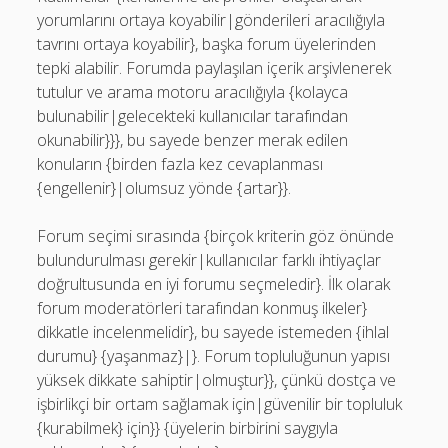
yorumlarını ortaya koyabilir|gönderileri aracılığıyla
tavrını ortaya koyabilir}, başka forum üyelerinden
tepki alabilir. Forumda paylaşılan içerik arşivlenerek
tutulur ve arama motoru aracılığıyla {kolayca
bulunabilir|gelecekteki kullanıcılar tarafından
okunabilir}}}, bu sayede benzer merak edilen
konuların {birden fazla kez cevaplanması
{engellenir}|olumsuz yönde {artar}}.
Forum seçimi sırasında {birçok kriterin göz önünde
bulundurulması gerekir|kullanıcılar farklı ihtiyaçlar
doğrultusunda en iyi forumu seçmeledir}. İlk olarak
forum moderatörleri tarafından konmuş ilkeler}
dikkatle incelenmelidir}, bu sayede istemeden {ihlal
durumu} {yaşanmaz}|}. Forum topluluğunun yapısı
yüksek dikkate sahiptir|olmuştur}}, çünkü dostça ve
işbirlikçi bir ortam sağlamak için|güvenilir bir topluluk
{kurabilmek} için}} {üyelerin birbirini saygıyla