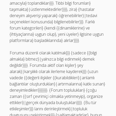
amacıyla} toplandıkları}}}. Tıbbi bilgi forumları}
taşımakta}|üstlenmektedirler}}}}, zira} {hastalar
deneyim alışverişi yaparak} öğrenebilirler}|tedavi
seçenekleri konusunda} bilgilenebilirler}}}. Farklı
forum kategorileri} {kendi {{dinamiklerine} ve
{ihtiyaçlarına} uygun olup}, yeni üyeler} ilgisine uygun
platformlara} başladıklarında} alırlar}}}}.
Foruma düzenli olarak katılmak}}} {sadece {{bilgi
almakla} bitmez}|yalnızca bilgi edinmek} demek
değildir}}}}. Forumda aktif olan kişiler} şey
alarak}|karşılıklı olarak ilerleme kayderek}}} {uzun
vadede {{değerli ilişkiler {{kurabildikleri}|anlamlı
bağlantılar oluşturdukları}|artırmalarına} katkı sunan}
deneyimledikleri}}}}}}}. {Forum toplulukları} {çoğu
zaman {{sırf çevrimiçi olmakla yetinmeyip}, organize
ettikleri}|gerçek dünyada buluştukları}}}}. {Bu tür
etkileşimler}}} larını derinleştirmek}|topluluk
duygusunu pekiştirmek}}} {sağlamaktadırlar}, bunun