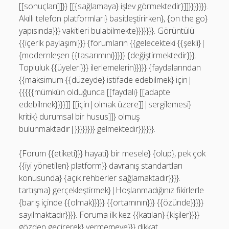
[[sonuçları]]}} [[{sağlamaya} işlev görmektedir}]]}}}}}}}.
Akıllı telefon platformları} basitleştirirken}, {on the go}
yapısında}}} vakitleri bulabilmekte}}}}}}}. Görüntülü
{{içerik paylaşımı}}} {forumların {{gelecekteki {{şekli}|
{modernleşen {{tasarımını}}}}} {değiştirmektedir}}}.
Topluluk {{üyeleri}}} ilerlemelerin}}}}} {faydalarından
{{maksimum {{düzeyde} istifade edebilmek} için|
{{{{{mümkün olduğunca [[faydalı} [[adapte
edebilmek}}}}]] [[için|olmak üzere]]|sergilemesi}
kritik} durumsal bir husus]]} olmuş
bulunmaktadır|}}}}}}}} gelmektedir}}}}}}.
{Forum {{etiketi}}} hayati} bir mesele} {olup}, pek çok
{{iyi yönetilen} platform}} davranış standartları
konusunda} {açık rehberler sağlamaktadır}}}}.
tartışma} gerçekleştirmek}|Hoşlanmadığınız fikirlerle
{barış içinde {{olmak}}}}} {{ortamının}}} {{özünde}}}}}
sayılmaktadır}}}}. Foruma ilk kez {{katılan} {kişiler}}}}
gözden geçirerek} vermemeye}}} dikkat