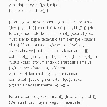
yanında} {bireysel {{gelişimi} da
{desteklemektedirler}}}}.
{Forum güvenliği ve moderasyon sistemi} ortamı}}
işlev} {oynadığı}|önemli bir faktör} {sayıldığı}}}}}. {Her
forum} {moderatörlere sahip olup}}} {spam, {{kötü
niyetli içerik}|kişisel tecavüz}}} temizlemeye} {başarılı
olur}}}. {Forum kuralları} göz ardı edilirse}, {uyarı,
askıya alma ve {{hatta nihai olarak banlanma}}}}}
dahilinde}}}}. {Bireysel gizlilik} oldukça {{hassas}}}}} bir
husus} {olup}, {forumlar tipik olarak} {şifreleme ve
{{güvenli veri {{saklamaya} {önem
verilmekte}|korumalı bilgisayarlar istihdam
edilmekte}}}|üyeler gizlemekte}|{çoğunlukla
{{güvenle paylaşabilmekte}}}}}}}}}}}}}}.
Forum ortamında} kazanılması}}} {fırsatları} yer alır}}}.
{Deneyimli forum üyeleri} eğitim materyalleri}