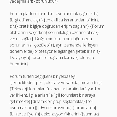
yaklaşmaları} {zorunludur}.
Forum platformlarından faydalanmak çağımızda}
{bilgi edinmek için} {en akıllıca kararlardan biridir},
zira} pratik bilgiye doğrudan erişim sağlanır}. {Forum
platformu seçerken} sorumluluğu üzerine almak}
verim sağlar}. Doğru bir forum bulduğunuzda
sorunlar hızlı çözülebilir}, aynı zamanda ilerleyen
dönemlerde} profesyonel ağlar genişletebilirsiniz}.
Dolayısıyla} forum ile bağlantı kurmak} oldukça
önemlidir}.
Forum türleri değişken} bir yelpazeyi
içermektedir}|pek çok {tarz ve yapıda} mevcuttur}}.
{Teknoloji forumları {uzmanlar tarafından} yardım
verilirken}, ilgi alanları ile ilgili forumlar} bir araya
getirmekte}|dinamik bir grup sağlamakta} {rol
oynamaktadır}}. {Ev dekorasyonu} {forumlarda}
{binlerce üyenin} dekorasyon fikirlerini {{sunmak}