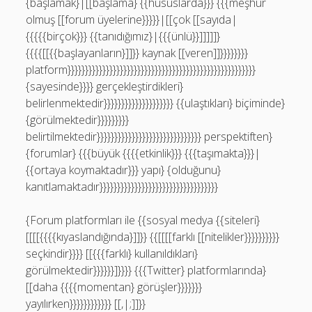
{başlamak}|[[başlama} {{hususlarda}}} {{{meşhur
olmuş [[forum üyelerine}}}}}|[[çok [[sayıda|
{{{{{birçok}}} {{tanıdığımız}|{{{ünlü}}]]]]]}
{{{{[[{{başlayanların}]]}} kaynak [[veren]]}}}}}}}}
platform}}}}}}}}}}}}}}}}}}}}}}}}}}}}}}}}}}}}}}}}}}}}}}}}}}}}}}
{sayesinde}}}} gerçekleştirdikleri}
belirlenmektedir}}}}}}}}}}}}}}}}}}}} {{ulaştıkları} biçiminde}
{görülmektedir}}}}}}}}}
belirtilmektedir}}}}}}}}}}}}}}}}}}}}}}}}}}}}}} perspektiften}
{forumlar} {{{büyük {{{{etkinlik}}} {{{taşımakta}}}|
{{ortaya koymaktadır}}} yapı} {olduğunu}
kanıtlamaktadır}}}}}}}}}}}}}}}}}}}}}}}}}}}}}}}}}}
{Forum platformları ile {{sosyal medya {{siteleri}
[[[[{{{{kıyaslandığında}]]}} {{[[[[farklı [[nitelikler}}}}}}}}}}
seçkindir}}}} [[{{{farklı} kullanıldıkları}
görülmektedir}}}}}}]}}}} {{{Twitter} platformlarında}
[[daha {{{{momentan} görüşler}}}}}}}
yayılırken}}}}}}}}}}}} [[,|;]]}}