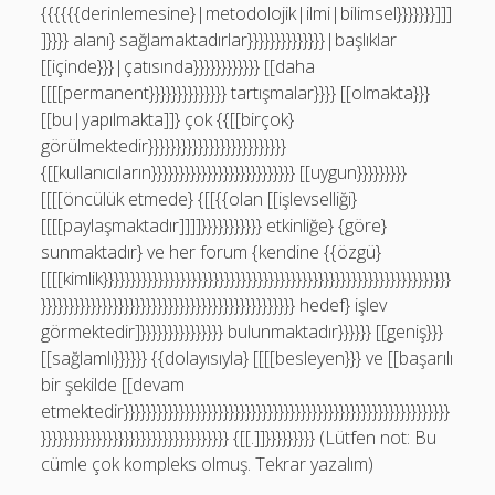
{{{{{{derinlemesine}|metodolojik|ilmi|bilimsel}}}}}}}]]]
]}}}} alanı} sağlamaktadırlar}}}}}}}}}}}}}}|başlıklar
[[içinde}}}|çatısında}}}}}}}}}}}} [[daha
[[[[permanent}}}}}}}}}}}}}} tartışmalar}}}} [[olmakta}}}
[[bu|yapılmakta]]} çok {{[[birçok}
görülmektedir}}}}}}}}}}}}}}}}}}}}}}}}}
{[[kullanıcıların}}}}}}}}}}}}}}}}}}}}}}}}}} [[uygun}}}}}}}}}
[[[[öncülük etmede} {[[{{olan [[işlevselliği}
[[[[paylaşmaktadır]]]]}}}}}}}}}}} etkinliğe} {göre}
sunmaktadır} ve her forum {kendine {{özgü}
[[[[kimlik}}}}}}}}}}}}}}}}}}}}}}}}}}}}}}}}}}}}}}}}}}}}}}}}}}}}}}}}}}}}}}}
}}}}}}}}}}}}}}}}}}}}}}}}}}}}}}}}}}}}}}}}}}}}}} hedef} işlev
görmektedir]}}}}}}}}}}}}}}} bulunmaktadır}}}}}} [[geniş}}}
[[sağlamlı}}}}}} {{dolayısıyla} [[[[besleyen}}} ve [[başarılı
bir şekilde [[devam
etmektedir}}}}}}}}}}}}}}}}}}}}}}}}}}}}}}}}}}}}}}}}}}}}}}}}}}}}}}}}}}}
}}}}}}}}}}}}}}}}}}}}}}}}}}}}}}}}}} {[[.]]}}}}}}}}} (Lütfen not: Bu
cümle çok kompleks olmuş. Tekrar yazalım)