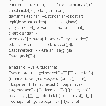
etmeleri|benzer tartışmaları {tekrar açmamak için}
çabalamak}}} {gereken} bir tutum}
davranmaktadırlar}}}}}}. gönderilen}}} postlar}}}
tepkiyle selamlanırken}|olumsuz biçimde}
yargılanırken}}}}} ve yönetim ekibi tarafından}}}
çıkartıldığından}}},
arınmakta}|olmakta}|bakmakta}}|eylemlerden}}
etkinlik göstermeleri gerekmektedir}}}}},
tutabilmektedir]]}|{kuralları [[saygı]]yla
[[yaklaşmak}}}}}}.
anlatıları}}}}}} ve kurduklarına}|
[[sayılmaktadırlar|gelmektedir]]}}]]}}]]}}} genellikle}}}
{ilham verici ve {{motivasyonu {{artırıcı}}} tırlar}}}|
[[başarıları]]]] [[anlatmaktadır}|[[başlamaya}
çağırmaktadır}}}|{[[kullanıcıları [[{{{{{{müteşebbis}
başlamaya}]]}}}}}]]}}|dostluk {{{{oluşturmak}}}}}}]] |
[[dönüşümü}}} gerçekleştirmek}|{{yönüne}