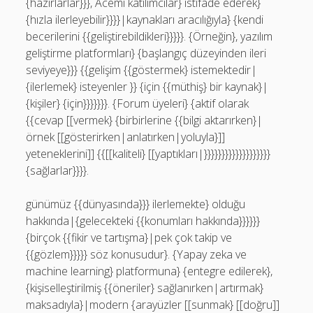
{hazırlarlar}}}, Acemi katılımcılar} istifade ederek}
{hızla ilerleyebilir}}}}|kaynakları aracılığıyla} {kendi
becerilerini {{geliştirebildikleri}}}}}. {Örneğin}, yazılım
geliştirme platformları} {başlangıç düzeyinden ileri
seviyeye}}} {{gelişim {{göstermek} istemektedir|
{ilerlemek} isteyenler }} {için {{müthiş} bir kaynak}|
{kişiler} {için}}}}}}}. {Forum üyeleri} {aktif olarak
{{cevap [[vermek} {birbirlerine {{bilgi aktarırken}|
örnek [[gösterirken|anlatırken|yoluyla}]]
yeteneklerini]] {{[[kaliteli} [[yaptıkları|}}}}}}}}}}}}}}}}}}}
{sağlarlar}}}}.
günümüz {{dünyasında}}} ilerlemekte} olduğu
hakkında|{gelecekteki {{konumları hakkında}}}}}}
{birçok {{fikir ve tartışma}|pek çok takip ve
{{gözlem}}}}} söz konusudur}. {Yapay zeka ve
machine learning} platformuna} {entegre edilerek},
{kişiselleştirilmiş {{öneriler} sağlanırken|artırmak}
maksadıyla}|modern {arayüzler [[sunmak} [[doğru]]