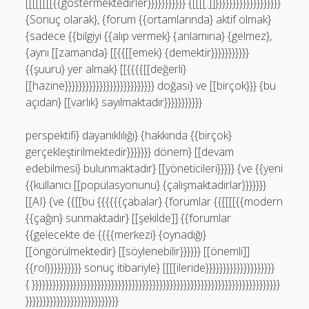
[[[[[[[[{{göstermektedirler}}}}}}}}}}} {[[[[.]]}}}}}}}}}}}}}}}}}}}
{Sonuç olarak}, {forum {{ortamlarında} aktif olmak}
{sadece {{bilgiyi {{alıp vermek} {anlamına} {gelmez},
{aynı [[zamanda} [[{{[[emek} {demektir}}}}}}}}}}}
{{şuuru} yer almak} [[{{{{[[değerli}
[[hazine}}}}}}}}}}}}}}}}}}}}}}}}}} doğası} ve [[birçok}}} {bu
açıdan} [[varlık} sayılmaktadır}}}}}}}}}}}
perspektifi} dayanıklılığı} {hakkında {{birçok}
gerçekleştirilmektedir}}}}}}} dönem} [[devam
edebilmesi} bulunmaktadır} [[yöneticileri}}}}} {ve {{yeni
{{kullanıcı [[popülasyonunu} {çalışmaktadırlar}}}}}}}
[[AI} {ve {{[[bu {{{{{{çabalar} {forumlar {{[[[[{{modern
{{çağın} sunmaktadır} [[şekilde]] {{forumlar
{{gelecekte de {{{{merkezi} {oynadığı}
[[öngörülmektedir} [[söylenebilir}}}}}} [[önemli]]
{{rol}}}}}}}}}} sonuç itibariyle} [[[[ileride}}}}}}}}}}}}}}}}}}}}
{.}}}}}}}}}}}}}}}}}}}}}}}}}}}}}}}}}}}}}}}}}}}}}}}}}}}}}}}}}}}}}}}}}}}}}}}}
}}}}}}}}}}}}}}}}}}}}}}}}}}}