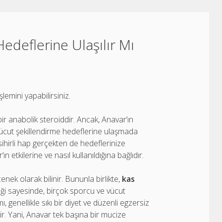
edeflerine Ulaşılır Mı
şlemini yapabilirsiniz.
r anabolik steroiddir. Ancak, Anavar’ın
vücut şekillendirme hedeflerine ulaşmada
 sihirli hap gerçekten de hedeflerinize
 etkilerine ve nasıl kullanıldığına bağlıdır.
nek olarak bilinir. Bununla birlikte,
kas
eği sayesinde, birçok sporcu ve vücut
, genellikle sıkı bir diyet ve düzenli egzersiz
irir. Yani, Anavar tek başına bir mucize