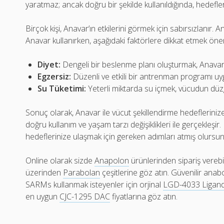
yaratmaz; ancak doğru bir şekilde kullanıldığında, hedefler
Birçok kişi, Anavar’ın etkilerini görmek için sabırsızlanır.
Anavar kullanırken, aşağıdaki faktörlere dikkat etmek önem
Diyet:
Dengeli bir beslenme planı oluşturmak, Anavar’ın 
Egzersiz:
Düzenli ve etkili bir antrenman programı uyg
Su Tüketimi:
Yeterli miktarda su içmek, vücudun düzgü
Sonuç olarak, Anavar ile vücut şekillendirme hedeflerin
doğru kullanım ve yaşam tarzı değişiklikleri ile gerçekleşir.
hedeflerinize ulaşmak için gereken adımları atmış olursunu
Online olarak sizde
Anapolon
ürünlerinden sipariş verebi
üzerinden
Parabolan
çeşitlerine göz atın. Güvenilir anab
SARMs kullanmak isteyenler için orjinal
LGD-4033 Ligand
en uygun
CJC-1295 DAC
fiyatlarına göz atın.