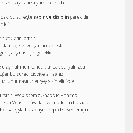
inize ulaşmanıza yardımcı olabilir.
 Ancak, bu süreçte
sabır ve disiplin
gereklidir.
lidir:
etkilerini artırır.
ulamak, kas gelişimini destekler.
n çalışması için gereklidir.
ize ulaşmak mümkündür; ancak bu, yalnızca
 Eğer bu süreci ciddiye alırsanız,
z. Unutmayın, her şey sizin elinizde!
lirsiniz. Web sitemiz Anabolic Pharma
olizan
Winstrol
fiyatları ve modelleri burada.
rol
satışıyla buradayız. Peptid sevenler için