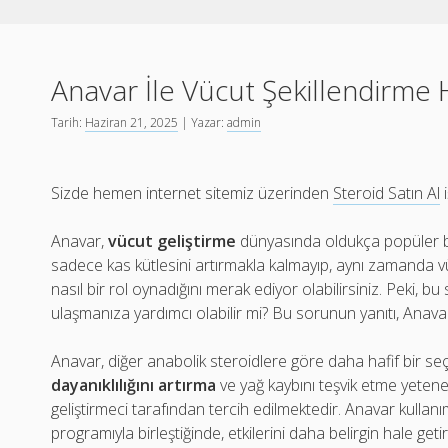
Anavar İle Vücut Şekillendirme H
Tarih:
Haziran 21, 2025
| Yazar:
admin
Sizde hemen internet sitemiz üzerinden
Steroid Satın Al
i
Anavar,
vücut geliştirme
dünyasında oldukça popüler bi
sadece kas kütlesini artırmakla kalmayıp, aynı zamanda 
nasıl bir rol oynadığını merak ediyor olabilirsiniz. Peki, bu
ulaşmanıza yardımcı olabilir mi? Bu sorunun yanıtı, Anavar’ın
Anavar, diğer anabolik steroidlere göre daha hafif bir seçe
dayanıklılığını artırma
ve yağ kaybını teşvik etme yeten
geliştirmeci tarafından tercih edilmektedir. Anavar kullanımı
programıyla birleştiğinde, etkilerini daha belirgin hale get