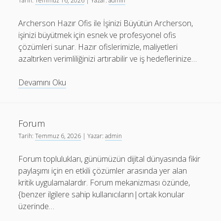
Tarih:
Temmuz 16, 2026
| Yazar:
admin
Archerson Hazır Ofis ile İşinizi Büyütün Archerson,
işinizi büyütmek için esnek ve profesyonel ofis
çözümleri sunar. Hazır ofislerimizle, maliyetleri
azaltırken verimliliğinizi artırabilir ve iş hedeflerinize…
Archerson
Devamını Oku
Hazir
Ofis
İle
Forum
İsinizi
Tarih:
Temmuz 6, 2026
| Yazar:
admin
Buyutun
Forum toplulukları, günümüzün dijital dünyasında fikir
paylaşımı için en etkili çözümler arasında yer alan
kritik uygulamalardır. Forum mekanizması özünde,
{benzer ilgilere sahip kullanıcıların|ortak konular
üzerinde…