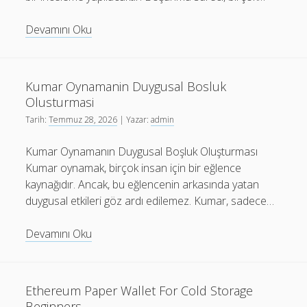
Emsal
Devamını Oku
Bosanma
Kararlari
Ve
Kumar Oynamanin Duygusal Bosluk
Sonuclari
Olusturmasi
Tarih:
Temmuz 28, 2026
| Yazar:
admin
Kumar Oynamanın Duygusal Boşluk Oluşturması
Kumar oynamak, birçok insan için bir eğlence
kaynağıdır. Ancak, bu eğlencenin arkasında yatan
duygusal etkileri göz ardı edilemez. Kumar, sadece…
Kumar
Devamını Oku
Oynamanin
Duygusal
Bosluk
Ethereum Paper Wallet For Cold Storage
Olusturmasi
Beginners