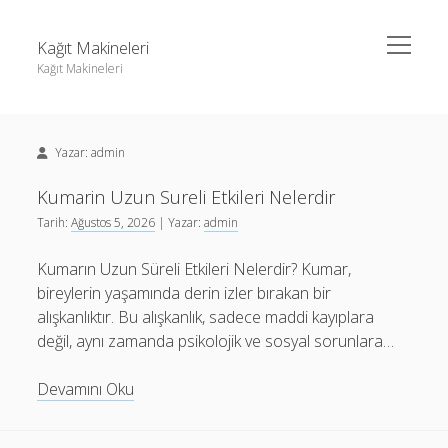
menüyü
Kağıt Makineleri
aç
Kağıt Makineleri
Yan
Ara
Menü
Linkedin Takipçi Kasma Hilesi
Ara
Yazar:
admin
Liste
Sayfa Listesi
Kumarin Uzun Sureli Etkileri Nelerdir
Linkedin Takipçi Kasma Hilesi
Tarih:
Ağustos 5, 2026
| Yazar:
admin
tiktok takipçi sayısı nasıl arttırılır
Liste
Youtube Yorum Kasma Şifresiz
Kumarın Uzun Süreli Etkileri Nelerdir? Kumar,
Sayfa Listesi
bireylerin yaşamında derin izler bırakan bir
tiktok takipçi sayısı nasıl arttırılır
alışkanlıktır. Bu alışkanlık, sadece maddi kayıplara
Youtube Yorum Kasma Şifresiz
değil, aynı zamanda psikolojik ve sosyal sorunlara…
Kumarin
Devamını Oku
Uzun
Sureli