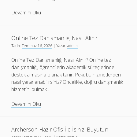
Adanada
Devamını Oku
Ev
Dekorasyonunda
Lambiri
Online Tez Danismanligi Nasil Alinir
Trendleri
Tarih:
Temmuz 16, 2026
| Yazar:
admin
Online Tez Danışmanlığı Nasıl Alınır? Online tez
danışmanlığı, öğrencilerin akademik süreçlerinde
destek almasına olanak tanır. Peki, bu hizmetlerden
nasıl yararlanabilirsiniz? Öncelikle, doğru danışmanlık
hizmetini bulmak…
Online
Devamını Oku
Tez
Danismanligi
Nasil
Archerson Hazir Ofis İle İsinizi Buyutun
Alinir