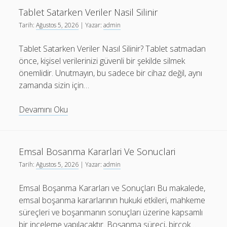
Etkileri
Tablet Satarken Veriler Nasil Silinir
Nelerdir
Tarih:
Ağustos 5, 2026
| Yazar:
admin
Tablet Satarken Veriler Nasıl Silinir? Tablet satmadan
önce, kişisel verilerinizi güvenli bir şekilde silmek
önemlidir. Unutmayın, bu sadece bir cihaz değil, aynı
zamanda sizin için…
Tablet
Devamını Oku
Satarken
Veriler
Nasil
Emsal Bosanma Kararlari Ve Sonuclari
Silinir
Tarih:
Ağustos 5, 2026
| Yazar:
admin
Emsal Boşanma Kararları ve Sonuçları Bu makalede,
emsal boşanma kararlarının hukuki etkileri, mahkeme
süreçleri ve boşanmanın sonuçları üzerine kapsamlı
bir inceleme yapılacaktır. Boşanma süreci, birçok…