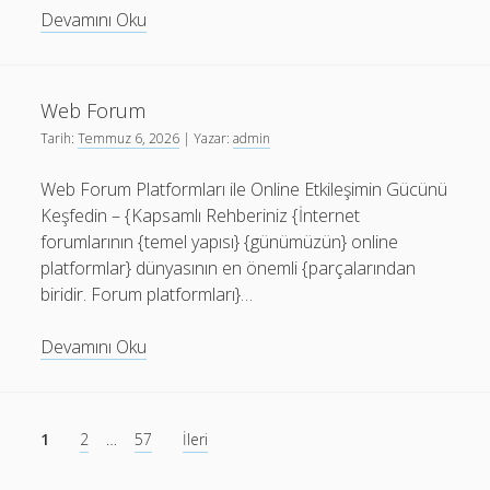
Forum
Devamını Oku
Web Forum
Tarih:
Temmuz 6, 2026
| Yazar:
admin
Web Forum Platformları ile Online Etkileşimin Gücünü
Keşfedin – {Kapsamlı Rehberiniz {İnternet
forumlarının {temel yapısı} {günümüzün} online
platformlar} dünyasının en önemli {parçalarından
biridir. Forum platformları}…
Web
Devamını Oku
Forum
Yazı
1
2
…
57
İleri
sayfalaması