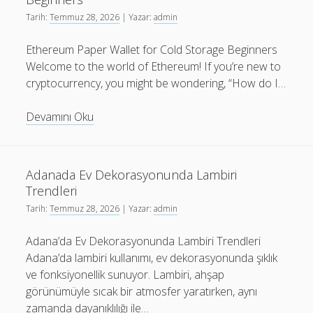
Tarih:
Temmuz 28, 2026
| Yazar:
admin
Ethereum Paper Wallet for Cold Storage Beginners
Welcome to the world of Ethereum! If you’re new to
cryptocurrency, you might be wondering, “How do I…
Ethereum
Devamını Oku
Paper
Wallet
For
Adanada Ev Dekorasyonunda Lambiri
Cold
Trendleri
Storage
Tarih:
Temmuz 28, 2026
| Yazar:
admin
Beginners
Adana’da Ev Dekorasyonunda Lambiri Trendleri
Adana’da lambiri kullanımı, ev dekorasyonunda şıklık
ve fonksiyonellik sunuyor. Lambiri, ahşap
görünümüyle sıcak bir atmosfer yaratırken, aynı
zamanda dayanıklılığı ile…