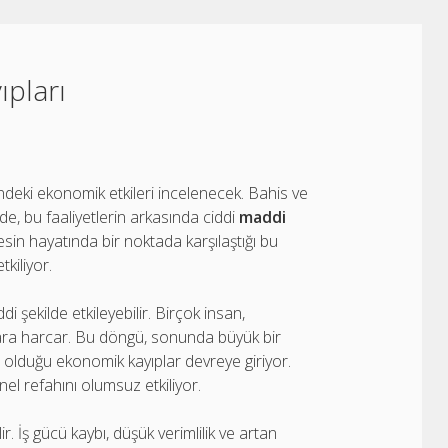
pları
indeki ekonomik etkileri incelenecek. Bahis ve
 de, bu faaliyetlerin arkasında ciddi
maddi
esin hayatında bir noktada karşılaştığı bu
kiliyor.
i şekilde etkileyebilir. Birçok insan,
ara harcar. Bu döngü, sonunda büyük bir
 olduğu ekonomik kayıplar devreye giriyor.
l refahını olumsuz etkiliyor.
lir. İş gücü kaybı, düşük verimlilik ve artan