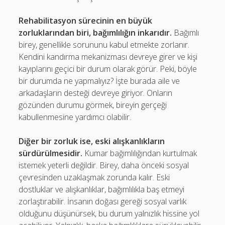
Rehabilitasyon sürecinin en büyük
zorluklarından biri, bağımlılığın inkarıdır.
Bağımlı
birey, genellikle sorununu kabul etmekte zorlanır.
Kendini kandırma mekanizması devreye girer ve kişi
kayıplarını geçici bir durum olarak görür. Peki, böyle
bir durumda ne yapmalıyız? İşte burada aile ve
arkadaşların desteği devreye giriyor. Onların
gözünden durumu görmek, bireyin gerçeği
kabullenmesine yardımcı olabilir.
Diğer bir zorluk ise, eski alışkanlıkların
sürdürülmesidir.
Kumar bağımlılığından kurtulmak
istemek yeterli değildir. Birey, daha önceki sosyal
çevresinden uzaklaşmak zorunda kalır. Eski
dostluklar ve alışkanlıklar, bağımlılıkla baş etmeyi
zorlaştırabilir. İnsanın doğası gereği sosyal varlık
olduğunu düşünürsek, bu durum yalnızlık hissine yol