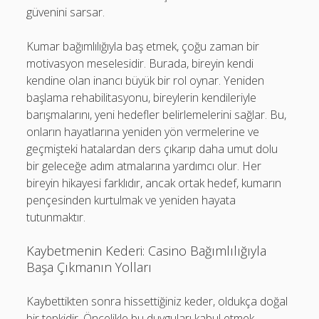
güvenini sarsar.
Kumar bağımlılığıyla baş etmek, çoğu zaman bir
motivasyon meselesidir. Burada, bireyin kendi
kendine olan inancı büyük bir rol oynar. Yeniden
başlama rehabilitasyonu, bireylerin kendileriyle
barışmalarını, yeni hedefler belirlemelerini sağlar. Bu,
onların hayatlarına yeniden yön vermelerine ve
geçmişteki hatalardan ders çıkarıp daha umut dolu
bir geleceğe adım atmalarına yardımcı olur. Her
bireyin hikayesi farklıdır, ancak ortak hedef, kumarın
pençesinden kurtulmak ve yeniden hayata
tutunmaktır.
Kaybetmenin Kederi: Casino Bağımlılığıyla
Başa Çıkmanın Yolları
Kaybettikten sonra hissettiğiniz keder, oldukça doğal
bir tepkidir. Öncelikle bu duyguları kabul etmek,