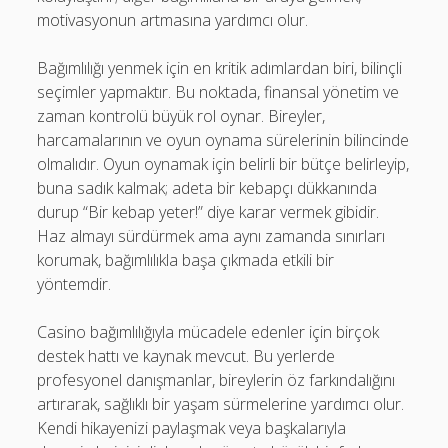
motivasyonun artmasına yardımcı olur.
Bağımlılığı yenmek için en kritik adımlardan biri, bilinçli
seçimler yapmaktır. Bu noktada, finansal yönetim ve
zaman kontrolü büyük rol oynar. Bireyler,
harcamalarının ve oyun oynama sürelerinin bilincinde
olmalıdır. Oyun oynamak için belirli bir bütçe belirleyip,
buna sadık kalmak; adeta bir kebapçı dükkanında
durup “Bir kebap yeter!” diye karar vermek gibidir.
Haz almayı sürdürmek ama aynı zamanda sınırları
korumak, bağımlılıkla başa çıkmada etkili bir
yöntemdir.
Casino bağımlılığıyla mücadele edenler için birçok
destek hattı ve kaynak mevcut. Bu yerlerde
profesyonel danışmanlar, bireylerin öz farkındalığını
artırarak, sağlıklı bir yaşam sürmelerine yardımcı olur.
Kendi hikayenizi paylaşmak veya başkalarıyla