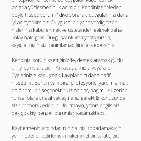
onlarla yüzleşmenin ilk adımıdır. Kendinize “Neden
böyle hissediyorum?” diye sorarak, duygularınızı daha
iyi anlayabilirsiniz. Duygusal bir yanıt verdiğinizde,
hislerinizi kabullenmek ve üstesinden gelmek daha
kolay hale gelir. Duygusal okuma yaptığınızda,
kayıplarınızın sizi tanımlamadığını fark edersiniz.
Kendinizi kötü hissettiğinizde, destek aramak güçlü
bir iyileşme aracıdır. Arkadaşlarınızla veya aile
üyelerinizle konuşmak, kayıplarınızı daha hafif
hissettirir. Bunun yanı sıra, profesyonel yardım almak
da önemli bir seçenektir. Uzmanlar, bağımlılık üzerine
ruhsal olarak nasıl yaklaşmanız gerektiği konusunda
size rehberlik edebilir. Unutmayın, yalnız değilsiniz;
pek çok kişi benzer durumlar yaşamaktadır.
Kaybetmenin ardından ruh halinizi toparlamak için
yeni hedefler belirlemek mükemmel bir stratejidir.