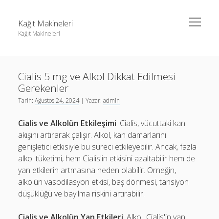
menüyü
Kağıt Makineleri
aç
Kağıt Makineleri
Yan
Ara
Menü
Linkedin Takipçi Kasma Hilesi
Ara
Cialis 5 mg ve Alkol Dikkat Edilmesi
Liste
Gerekenler
Sayfa Listesi
Linkedin Takipçi Kasma Hilesi
Tarih:
Ağustos 24, 2024
| Yazar:
admin
tiktok takipçi sayısı nasıl arttırılır
Liste
Cialis ve Alkolün Etkileşimi
: Cialis, vücuttaki kan
Youtube Yorum Kasma Şifresiz
Sayfa Listesi
akışını artırarak çalışır. Alkol, kan damarlarını
genişletici etkisiyle bu süreci etkileyebilir. Ancak, fazla
tiktok takipçi sayısı nasıl arttırılır
alkol tüketimi, hem Cialis'in etkisini azaltabilir hem de
Youtube Yorum Kasma Şifresiz
yan etkilerin artmasına neden olabilir. Örneğin,
alkolün vasodilasyon etkisi, baş dönmesi, tansiyon
düşüklüğü ve bayılma riskini artırabilir.
Cialis ve Alkolün Yan Etkileri
: Alkol, Cialis'in yan