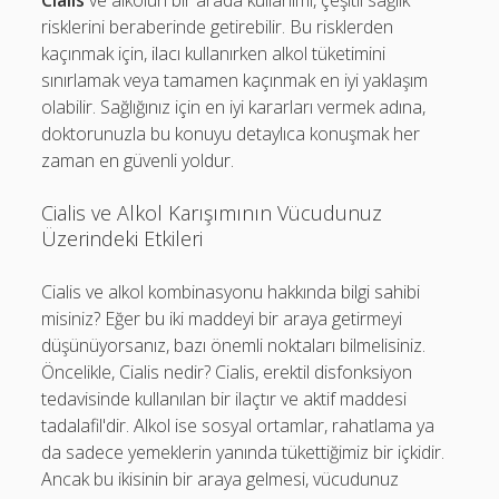
Cialis
ve alkolün bir arada kullanımı, çeşitli sağlık
risklerini beraberinde getirebilir. Bu risklerden
kaçınmak için, ilacı kullanırken alkol tüketimini
sınırlamak veya tamamen kaçınmak en iyi yaklaşım
olabilir. Sağlığınız için en iyi kararları vermek adına,
doktorunuzla bu konuyu detaylıca konuşmak her
zaman en güvenli yoldur.
Cialis ve Alkol Karışımının Vücudunuz
Üzerindeki Etkileri
Cialis ve alkol kombinasyonu hakkında bilgi sahibi
misiniz? Eğer bu iki maddeyi bir araya getirmeyi
düşünüyorsanız, bazı önemli noktaları bilmelisiniz.
Öncelikle, Cialis nedir? Cialis, erektil disfonksiyon
tedavisinde kullanılan bir ilaçtır ve aktif maddesi
tadalafil'dir. Alkol ise sosyal ortamlar, rahatlama ya
da sadece yemeklerin yanında tükettiğimiz bir içkidir.
Ancak bu ikisinin bir araya gelmesi, vücudunuz