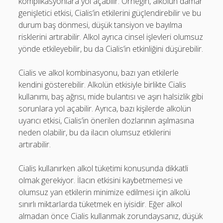
komplikasyonlara yol açabilir. Örneğin, alkolün damar
genişletici etkisi, Cialis’in etkilerini güçlendirebilir ve bu
durum baş dönmesi, düşük tansiyon ve bayılma
risklerini artırabilir. Alkol ayrıca cinsel işlevleri olumsuz
yönde etkileyebilir, bu da Cialis’in etkinliğini düşürebilir.
Cialis ve alkol kombinasyonu, bazı yan etkilerle
kendini gösterebilir. Alkolün etkisiyle birlikte Cialis
kullanımı, baş ağrısı, mide bulantısı ve aşırı halsizlik gibi
sorunlara yol açabilir. Ayrıca, bazı kişilerde alkolün
uyarıcı etkisi, Cialis’in önerilen dozlarının aşılmasına
neden olabilir, bu da ilacın olumsuz etkilerini
artırabilir.
Cialis kullanırken alkol tüketimi konusunda dikkatli
olmak gerekiyor. İlacın etkisini kaybetmemesi ve
olumsuz yan etkilerin minimize edilmesi için alkolü
sınırlı miktarlarda tüketmek en iyisidir. Eğer alkol
almadan önce Cialis kullanmak zorundaysanız, düşük