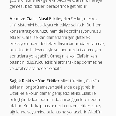
göz ardı etmemek gerekir. Alkol ve Cialis’in bir araya
gelmesi, bazı riskleri beraberinde getirebilir.
Alkol ve Cialis: Nasıl Etkileşirler?
Alkol, merkezi
sinir sistemini baskılayıcı bir etkiye sahiptir. Bu, hem
konsantrasyonunuzu hem de koordinasyonunuzu
etkiler. Cialis ise kan damarlarını genişleterek
ereksiyonunuzu destekler. İkisini bir arada kullanmak,
bu etkilerin birleşmesiyle vücudunuzda istenmeyen
sonuçlara yol açabilir. Örneğin, alkol, Cialis’in kan
basıncını düşürücü etkisini artırarak baş dönmesine
ve bayılmalara neden olabilir.
Sağlık Riski ve Yan Etkiler
Alkol tüketimi, Cialis’in
etkilerini öngörülemeyen şekillerde değiştirebilir.
Özellikle alkolün damar genişletici etkisi, Cialis ile
birleştiğinde kan basıncında ani değişimlere neden
olabilir. Bu da kalp atışlarınızda düzensizliklere, baş
ağrılarına veya mide bulantısına yol açabilir. Alkolün