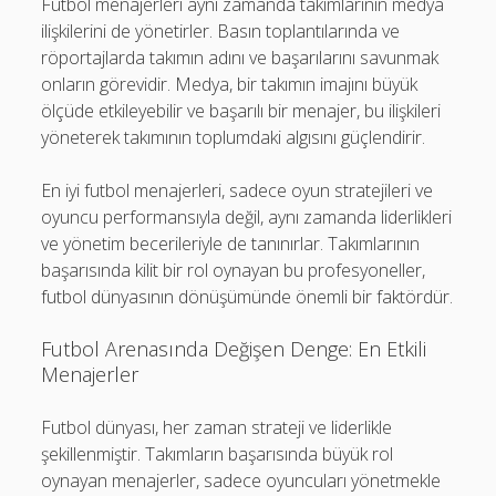
Futbol menajerleri aynı zamanda takımlarının medya
ilişkilerini de yönetirler. Basın toplantılarında ve
röportajlarda takımın adını ve başarılarını savunmak
onların görevidir. Medya, bir takımın imajını büyük
ölçüde etkileyebilir ve başarılı bir menajer, bu ilişkileri
yöneterek takımının toplumdaki algısını güçlendirir.
En iyi futbol menajerleri, sadece oyun stratejileri ve
oyuncu performansıyla değil, aynı zamanda liderlikleri
ve yönetim becerileriyle de tanınırlar. Takımlarının
başarısında kilit bir rol oynayan bu profesyoneller,
futbol dünyasının dönüşümünde önemli bir faktördür.
Futbol Arenasında Değişen Denge: En Etkili
Menajerler
Futbol dünyası, her zaman strateji ve liderlikle
şekillenmiştir. Takımların başarısında büyük rol
oynayan menajerler, sadece oyuncuları yönetmekle