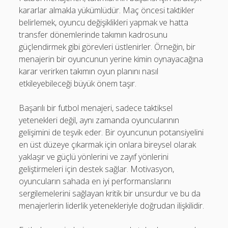
kararlar almakla yükümlüdür. Maç öncesi taktikler
belirlemek, oyuncu değişiklikleri yapmak ve hatta
transfer dönemlerinde takımın kadrosunu
güçlendirmek gibi görevleri üstlenirler. Örneğin, bir
menajerin bir oyuncunun yerine kimin oynayacağına
karar verirken takımın oyun planını nasıl
etkileyebileceği büyük önem taşır.
Başarılı bir futbol menajeri, sadece taktiksel
yetenekleri değil, aynı zamanda oyuncularının
gelişimini de teşvik eder. Bir oyuncunun potansiyelini
en üst düzeye çıkarmak için onlara bireysel olarak
yaklaşır ve güçlü yönlerini ve zayıf yönlerini
geliştirmeleri için destek sağlar. Motivasyon,
oyuncuların sahada en iyi performanslarını
sergilemelerini sağlayan kritik bir unsurdur ve bu da
menajerlerin liderlik yetenekleriyle doğrudan ilişkilidir.