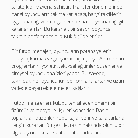
stratejik bir vizyona sahiptir. Transfer dönemlerinde
hangi oyuncuların takıma katılacağı, hangi taktiklerin
uygulanacağı ve maç günlerinde nasıl oynanacağı gibi
kararlar alırlar. Bu kararlar, bir sezon boyunca
takımın performansını büyük ölçüde etkiler.
Bir futbol menajeri, oyuncuların potansiyellerini
ortaya çıkarmak ve geliştirmek için çalışır. Antrenman
programlarını yönetir, taktiksel eğitimler düzenler ve
bireysel oyuncu analizleri yapar. Bu sayede,
takımdaki her oyuncunun performansı artar ve uzun
vadede başarı elde etmeleri sağlanır.
Futbol menajerleri, kulübü temsil eden önemli bir
figürdür ve medya ile ilişkileri yönetirler. Basın
toplantıları düzenler, röportajlar verir ve taraftarlarla
iletişim kurarlar. Bu şekilde, takım hakkında olumlu bir
algı oluştururlar ve kulübün itibarını korurlar.