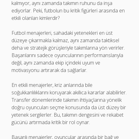
kalmıyor, aynı zamanda takımın ruhunu da inşa
ediyorlar. Peki, futbolun bu kritik figürleri arasında en
etkili olanları kimlerdir?
Futbol menajerleri, sahadaki yetenekleri en üst
düzeye çıkarmakla kalmaz, aynı zamanda taktiksel
deha ve stratejik görüşleriyle takımlarına yön verirler.
Başarılarını sadece oyuncularının performanslarıyla
değil, aynı zamanda ekip içindeki uyum ve
motivasyonu artırarak da sağlarlar.
En etkili menajerler, kriz anlarında bile
soğukkanlılıklarını koruyarak akıllıca kararlar alabilirler.
Transfer dönemlerinde takımın ihtiyaçlarına yönelik
doğru oyuncuları seçme konusunda da üst düzey bir
yetenek sergilerler. Bu, takımın dengesini ve rekabet
gücünü artırmada kritik bir rol oynar.
Başarılı menajerler, oyuncular arasında bir bağ ve