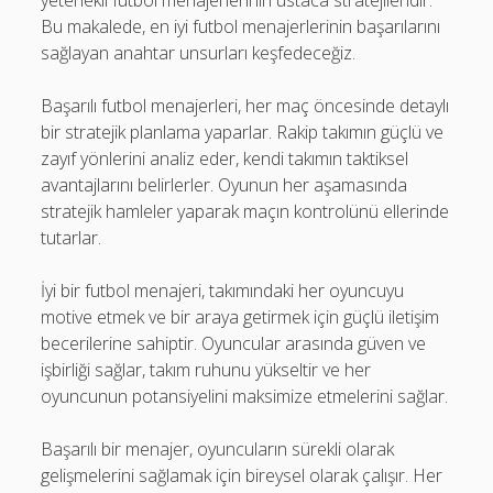
yetenekli futbol menajerlerinin ustaca stratejileridir.
Bu makalede, en iyi futbol menajerlerinin başarılarını
sağlayan anahtar unsurları keşfedeceğiz.
Başarılı futbol menajerleri, her maç öncesinde detaylı
bir stratejik planlama yaparlar. Rakip takımın güçlü ve
zayıf yönlerini analiz eder, kendi takımın taktiksel
avantajlarını belirlerler. Oyunun her aşamasında
stratejik hamleler yaparak maçın kontrolünü ellerinde
tutarlar.
İyi bir futbol menajeri, takımındaki her oyuncuyu
motive etmek ve bir araya getirmek için güçlü iletişim
becerilerine sahiptir. Oyuncular arasında güven ve
işbirliği sağlar, takım ruhunu yükseltir ve her
oyuncunun potansiyelini maksimize etmelerini sağlar.
Başarılı bir menajer, oyuncuların sürekli olarak
gelişmelerini sağlamak için bireysel olarak çalışır. Her