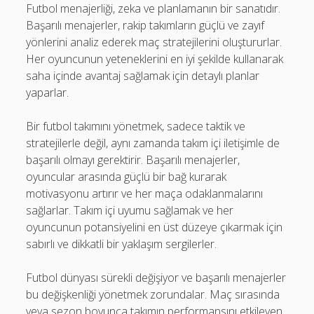
Futbol menajerliği, zeka ve planlamanın bir sanatıdır.
Başarılı menajerler, rakip takımların güçlü ve zayıf
yönlerini analiz ederek maç stratejilerini oluştururlar.
Her oyuncunun yeteneklerini en iyi şekilde kullanarak
saha içinde avantaj sağlamak için detaylı planlar
yaparlar.
Bir futbol takımını yönetmek, sadece taktik ve
stratejilerle değil, aynı zamanda takım içi iletişimle de
başarılı olmayı gerektirir. Başarılı menajerler,
oyuncular arasında güçlü bir bağ kurarak
motivasyonu artırır ve her maça odaklanmalarını
sağlarlar. Takım içi uyumu sağlamak ve her
oyuncunun potansiyelini en üst düzeye çıkarmak için
sabırlı ve dikkatli bir yaklaşım sergilerler.
Futbol dünyası sürekli değişiyor ve başarılı menajerler
bu değişkenliği yönetmek zorundalar. Maç sırasında
veya sezon boyunca takımın performansını etkileyen