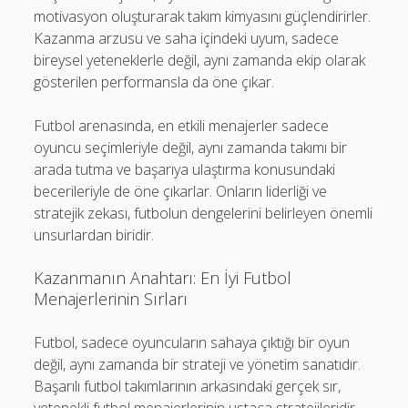
motivasyon oluşturarak takım kimyasını güçlendirirler.
Kazanma arzusu ve saha içindeki uyum, sadece
bireysel yeteneklerle değil, aynı zamanda ekip olarak
gösterilen performansla da öne çıkar.
Futbol arenasında, en etkili menajerler sadece
oyuncu seçimleriyle değil, aynı zamanda takımı bir
arada tutma ve başarıya ulaştırma konusundaki
becerileriyle de öne çıkarlar. Onların liderliği ve
stratejik zekası, futbolun dengelerini belirleyen önemli
unsurlardan biridir.
Kazanmanın Anahtarı: En İyi Futbol
Menajerlerinin Sırları
Futbol, sadece oyuncuların sahaya çıktığı bir oyun
değil, aynı zamanda bir strateji ve yönetim sanatıdır.
Başarılı futbol takımlarının arkasındaki gerçek sır,