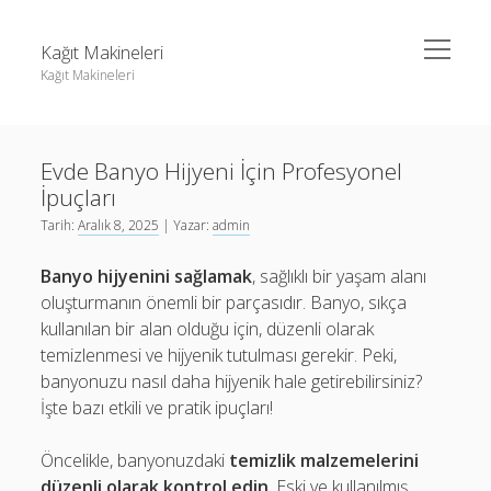
menüyü
Kağıt Makineleri
aç
Kağıt Makineleri
Yan
Ara
Menü
Linkedin Takipçi Kasma Hilesi
Ara
Evde Banyo Hijyeni İçin Profesyonel
Liste
İpuçları
Sayfa Listesi
Linkedin Takipçi Kasma Hilesi
Tarih:
Aralık 8, 2025
| Yazar:
admin
tiktok takipçi sayısı nasıl arttırılır
Liste
Banyo hijyenini sağlamak
, sağlıklı bir yaşam alanı
Youtube Yorum Kasma Şifresiz
Sayfa Listesi
oluşturmanın önemli bir parçasıdır. Banyo, sıkça
kullanılan bir alan olduğu için, düzenli olarak
tiktok takipçi sayısı nasıl arttırılır
temizlenmesi ve hijyenik tutulması gerekir. Peki,
Youtube Yorum Kasma Şifresiz
banyonuzu nasıl daha hijyenik hale getirebilirsiniz?
İşte bazı etkili ve pratik ipuçları!
Öncelikle, banyonuzdaki
temizlik malzemelerini
düzenli olarak kontrol edin
. Eski ve kullanılmış