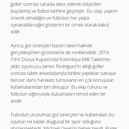
goller sonrası sahada dans ederek izleyicileri
büyülemiş ve futbol tarihine geçmiştir. Bu olay, yaşının
önemli olmadığını ve futbolun her yaşta
oynanabileceğini gösteren bir örnek olarak kabul
edilir.
Ayrıca, gol sevinçleri bazen takım halinde
gerçekleştirilen gösterilerle de renklenebilir. 2014
FIFA Dünya Kupası'nda Kolombiya Milli Takımı'nın
yıldız oyuncusu James Rodriguez'in attığı goller
sonrası takım arkadaşlarıyla birlikte yaptıkları salsaya
benzer dans hareketi, turnuvanın en çok konuşulan
kutlamalarından biri olmuştur. Bu ekip ruhunu ve
futbolun eğlenceyle buluşmasını temsil eden bir
anıdır.
Futbolun unutulmaz gol sevinçleri ve kutlamaları, bu
oyunun ne kadar duygusal bir spor olduğunu
göstermektedir. Michael Owen'ın bebek beşiği, Roger