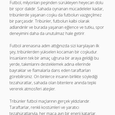
Futbol, milyonları peşinden sürükleyen heyecan dolu
bir spor dalıdır. Sahada oynanan mücadeleler kadar,
tribünlerde yaşanan coşku da futbolun vazgeçilmez
bir parçasıdır. Tribünler, futbolun kalbi olarak
adlandırılır ve burada yaşanan eğlence ve tutku, spor
deneyimini daha da unutulmaz hale getirir.
Futbol arenasına adım attığınızda sizi karşılayan ilk
şey, tribünlerden yükselen kocaman bir coşkudur.
İnsanların tek bir amaç uğruna bir araya geldiği bu
yerde, takımlarını desteklemek adına ellerinde
bayraklar ve flamalarla dans eden taraftarları
görebilirsiniz. On binlerce insanın birlikte söylediği
tezahüratlar, sahada olan bitenlere anında tepki
vererek atmosferi ateşler.
Tribünler futbol maçlarının gerçek yıldızlarıdır.
Taraftarlar, renkli kostümleri ve yaratıcı
tezahüratlarıyla, her maça ayrı bir enerji katarlar.