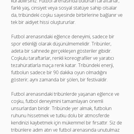
kurabilirsiniz. Futbol arenasında bulunan taraftarlar,
farklı yaş, cinsiyet veya sosyal statüye sahip olsalar
da, tribündeki coşku sayesinde birbirlerine bağlanır ve
tek bir aidiyet hissi oluştururlar.
Futbol arenasındaki eğlence deneyimi, sadece bir
spor etkinliği olarak düşünülmemelidir. Tribünler,
adeta bir sahnede gerçekleşen gösteriler gibidir.
Coşkulu taraftarlar, renkli koreografiler ve yaratıcı
tezahüratlarla maça renk katar. Tribündeki enerji,
futbolun sadece bir 90 dakika oyun olmadığını
gösterir; aynı zamanda bir şölen, bir festivaldir.
Futbol arenasındaki tribünlerde yaşanan eğlence ve
coşku, futbol deneyimini tamamlayan önemli
unsurlardan biridir. Tribünde yer almak, futbolun
ruhunu hissetmek ve tutku dolu bir atmosferde
kendinizi kaybetmek için mükemmel bir fırsattır. Siz de
tribünlere adım atın ve futbol arenasında unutulmaz