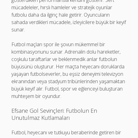
gösterdikleri performansla kendini gösterir. Sert
mücadeleler, hırslı hamleler ve stratejik oyunlar
futbolu daha da ilginç hale getirir. Oyuncuların
sahada verdikleri mücadele, izleyicilere büyük bir keyif
sunar.
Futbol maçları spor ile şovun mükemmel bir
kombinasyonunu sunar. Adrenalin dolu hareketler,
coşkulu taraftarlar ve beklenmedik anlar futbolun
büyüsünü oluşturur. Her maçta heyecanı doruklarda
yaşayan futbolseverler, bu eşsiz deneyimi televizyon
ekranından veya stadyum tribünlerinden yaşamaktan
büyük keyif alır. Futbol, spor ve eğlenceyi buluşturan
muhteşem bir oyundur.
Efsane Gol Sevinçleri: Futbolun En
Unutulmaz Kutlamaları
Futbol, heyecanı ve tutkuyu beraberinde getiren bir