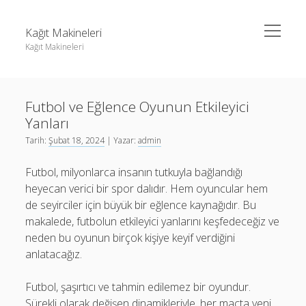
menüyü
Kağıt Makineleri
aç
Kağıt Makineleri
Yan
Ara
Menü
Linkedin Takipçi Kasma Hilesi
Ara
Futbol ve Eğlence Oyunun Etkileyici
Liste
Yanları
Sayfa Listesi
Linkedin Takipçi Kasma Hilesi
Tarih:
Şubat 18, 2024
| Yazar:
admin
tiktok takipçi sayısı nasıl arttırılır
Liste
Futbol, milyonlarca insanın tutkuyla bağlandığı
Youtube Yorum Kasma Şifresiz
Sayfa Listesi
heyecan verici bir spor dalıdır. Hem oyuncular hem
de seyirciler için büyük bir eğlence kaynağıdır. Bu
tiktok takipçi sayısı nasıl arttırılır
makalede, futbolun etkileyici yanlarını keşfedeceğiz ve
Youtube Yorum Kasma Şifresiz
neden bu oyunun birçok kişiye keyif verdiğini
anlatacağız.
Futbol, şaşırtıcı ve tahmin edilemez bir oyundur.
Sürekli olarak değişen dinamikleriyle, her maçta yeni