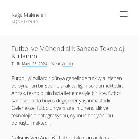
menüyü
Kağıt Makineleri
aç
Kağıt Makineleri
Yan
Ara
Menü
Linkedin Takipçi Kasma Hilesi
Ara
Futbol ve Mühendislik Sahada Teknoloji
Liste
Kullanımı
Sayfa Listesi
Linkedin Takipçi Kasma Hilesi
Tarih:
Mayıs 25, 2024
| Yazar:
admin
tiktok takipçi sayısı nasıl arttırılır
Liste
Futbol, yüzyıllardır dünya genelinde tutkuyla izlenen
Youtube Yorum Kasma Şifresiz
Sayfa Listesi
ve oynanan bir spor olarak varlığını sürdürmektedir.
Ancak, teknolojinin hızla ilerlemesiyle birlikte, futbol
tiktok takipçi sayısı nasıl arttırılır
sahasında da büyük değişimler yaşanmaktadır.
Youtube Yorum Kasma Şifresiz
Geleneksel futbolun yanı sıra, mühendislik ve
teknolojinin entegrasyonu, oyunun her yönünü
dönüştürmektedir.
Gelişmiş Veri Analitiği: Futbol takımları artık maç