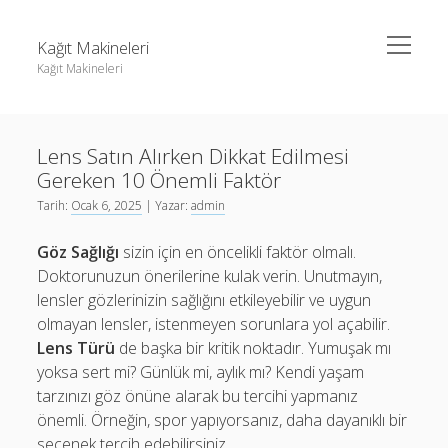
menüyü
Kağıt Makineleri
aç
Kağıt Makineleri
Yan
Ara
Menü
Linkedin Takipçi Kasma Hilesi
Ara
Lens Satın Alırken Dikkat Edilmesi
Liste
Gereken 10 Önemli Faktör
Sayfa Listesi
Linkedin Takipçi Kasma Hilesi
Tarih:
Ocak 6, 2025
| Yazar:
admin
tiktok takipçi sayısı nasıl arttırılır
Liste
Göz Sağlığı
sizin için en öncelikli faktör olmalı.
Youtube Yorum Kasma Şifresiz
Sayfa Listesi
Doktorunuzun önerilerine kulak verin. Unutmayın,
lensler gözlerinizin sağlığını etkileyebilir ve uygun
tiktok takipçi sayısı nasıl arttırılır
olmayan lensler, istenmeyen sorunlara yol açabilir.
Youtube Yorum Kasma Şifresiz
Lens Türü
de başka bir kritik noktadır. Yumuşak mı
yoksa sert mi? Günlük mi, aylık mı? Kendi yaşam
tarzınızı göz önüne alarak bu tercihi yapmanız
önemli. Örneğin, spor yapıyorsanız, daha dayanıklı bir
seçenek tercih edebilirsiniz.