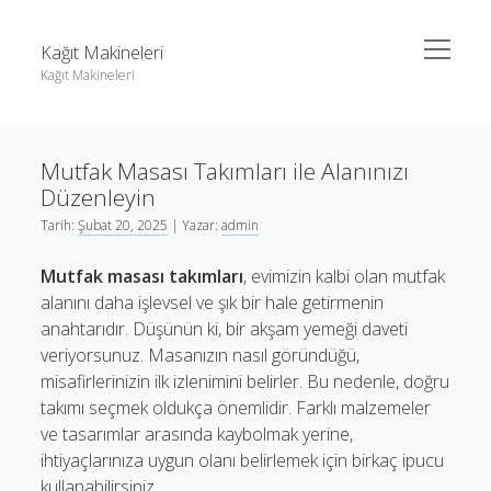
menüyü
Kağıt Makineleri
aç
Kağıt Makineleri
Yan
Ara
Menü
Linkedin Takipçi Kasma Hilesi
Ara
Mutfak Masası Takımları ile Alanınızı
Liste
Düzenleyin
Sayfa Listesi
Linkedin Takipçi Kasma Hilesi
Tarih:
Şubat 20, 2025
| Yazar:
admin
tiktok takipçi sayısı nasıl arttırılır
Liste
Mutfak masası takımları
, evimizin kalbi olan mutfak
Youtube Yorum Kasma Şifresiz
Sayfa Listesi
alanını daha işlevsel ve şık bir hale getirmenin
anahtarıdır. Düşünün ki, bir akşam yemeği daveti
tiktok takipçi sayısı nasıl arttırılır
veriyorsunuz. Masanızın nasıl göründüğü,
Youtube Yorum Kasma Şifresiz
misafirlerinizin ilk izlenimini belirler. Bu nedenle, doğru
takımı seçmek oldukça önemlidir. Farklı malzemeler
ve tasarımlar arasında kaybolmak yerine,
ihtiyaçlarınıza uygun olanı belirlemek için birkaç ipucu
kullanabilirsiniz.