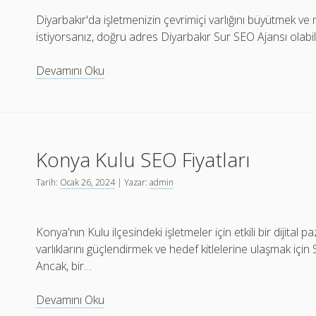
Diyarbakır'da işletmenizin çevrimiçi varlığını büyütmek ve 
istiyorsanız, doğru adres Diyarbakır Sur SEO Ajansı olabi
Diyarbakır
Devamını Oku
Sur
SEO
Ajansı
Konya Kulu SEO Fiyatları
Tarih:
Ocak 26, 2024
| Yazar:
admin
Konya'nın Kulu ilçesindeki işletmeler için etkili bir dijital 
varlıklarını güçlendirmek ve hedef kitlelerine ulaşmak iç
Ancak, bir…
Konya
Devamını Oku