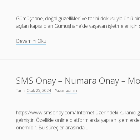
Gümüşhane, doğal güzellikleri ve tarihi dokusuyla ünlü bir
açılan kapısı olan Gümüşhane'de yaşayan işletmeler için 
Gümüşhane
Devamını Oku
Torul
SEO
Uzmanı
SMS Onay – Numara Onay – Mo
Tarih:
Ocak 25, 2024
| Yazar:
admin
https://www.smsonay.com/ İnternet üzerindeki kullanıcı güv
gelmiştir. Özellikle online platformlarda yapılan işlemler
önemlidir. Bu süreçler arasında…