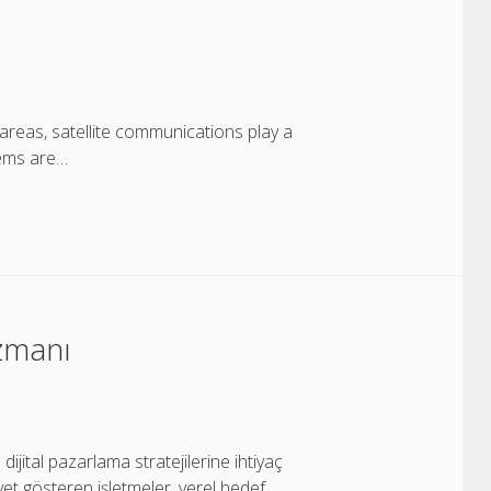
areas, satellite communications play a
stems are…
zmanı
dijital pazarlama stratejilerine ihtiyaç
yet gösteren işletmeler, yerel hedef