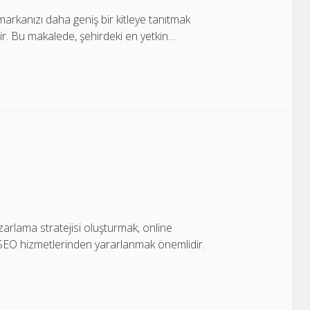
markanızı daha geniş bir kitleye tanıtmak
lir. Bu makalede, şehirdeki en yetkin…
pazarlama stratejisi oluşturmak, online
in SEO hizmetlerinden yararlanmak önemlidir.