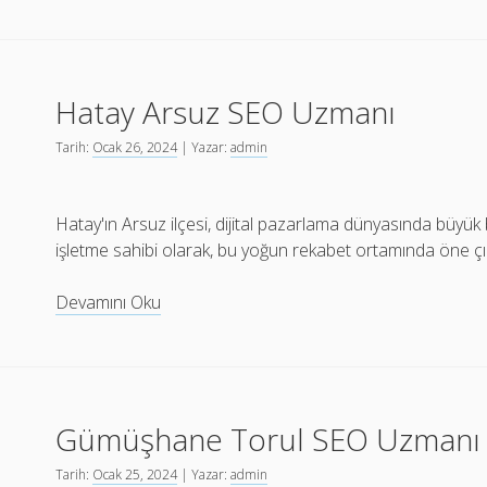
Kulu
SEO
Fiyatları
Hatay Arsuz SEO Uzmanı
Tarih:
Ocak 26, 2024
| Yazar:
admin
Hatay'ın Arsuz ilçesi, dijital pazarlama dünyasında büyük b
işletme sahibi olarak, bu yoğun rekabet ortamında öne ç
Hatay
Devamını Oku
Arsuz
SEO
Uzmanı
Gümüşhane Torul SEO Uzmanı
Tarih:
Ocak 25, 2024
| Yazar:
admin