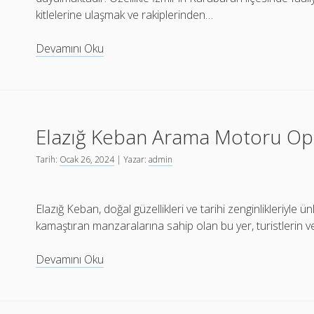
kitlelerine ulaşmak ve rakiplerinden…
İzmir
Devamını Oku
Karaburun
SEO
ve
SEM
Elazığ Keban Arama Motoru Op
Uzmanı
Tarih:
Ocak 26, 2024
| Yazar:
admin
Elazığ Keban, doğal güzellikleri ve tarihi zenginlikleriyle
kamaştıran manzaralarına sahip olan bu yer, turistlerin ve
Elazığ
Devamını Oku
Keban
Arama
Motoru