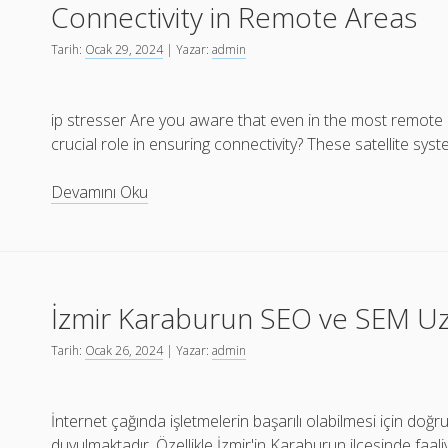
Connectivity in Remote Areas
Güvenilirlik
Sunuyor
Tarih:
Ocak 29, 2024
| Yazar:
admin
ip stresser Are you aware that even in the most remote 
crucial role in ensuring connectivity? These satellite sy
DDoS
Devamını Oku
Attacks
on
Satellite
Communications
İzmir Karaburun SEO ve SEM U
Ensuring
Connectivity
Tarih:
Ocak 26, 2024
| Yazar:
admin
in
Remote
Areas
İnternet çağında işletmelerin başarılı olabilmesi için doğru 
duyulmaktadır. Özellikle İzmir'in Karaburun ilçesinde faali