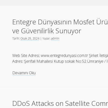
Kağıt
Entegre Dünyasının Mosfet Ürü
Makineleri
ve Güvenilirlik Sunuyor
Yazılar
Tarih:
Ocak 29, 2024
| Yazar:
admin
Web Site Adresi; www.entegredunyasi.com.tr Şirket İleti
Adres: Şerifali Mahallesi Kutup sokak No:52 Ümraniye / 
Entegre
Devamını Oku
Dünyasının
Mosfet
Ürünleri
Yüksek
DDoS Attacks on Satellite Com
Performans
ve