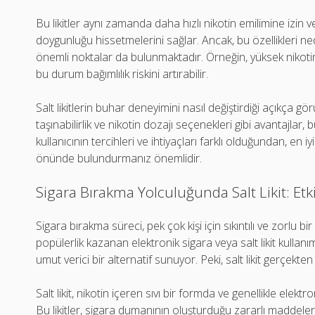
Bu likitler aynı zamanda daha hızlı nikotin emilimine izin ver
doygunluğu hissetmelerini sağlar. Ancak, bu özellikleri nedeniy
önemli noktalar da bulunmaktadır. Örneğin, yüksek nikotin iç
bu durum bağımlılık riskini artırabilir.
Salt likitlerin buhar deneyimini nasıl değiştirdiği açıkça g
taşınabilirlik ve nikotin dozajı seçenekleri gibi avantajlar, b
kullanıcının tercihleri ve ihtiyaçları farklı olduğundan, en iy
önünde bulundurmanız önemlidir.
Sigara Bırakma Yolculuğunda Salt Likit: Etkil
Sigara bırakma süreci, pek çok kişi için sıkıntılı ve zorlu bi
popülerlik kazanan elektronik sigara veya salt likit kullanı
umut verici bir alternatif sunuyor. Peki, salt likit gerçekte
Salt likit, nikotin içeren sıvı bir formda ve genellikle elekt
Bu likitler, sigara dumanının oluşturduğu zararlı maddeler