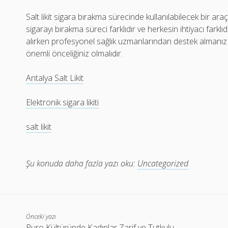
Salt likit sigara bırakma sürecinde kullanılabilecek bir ar
sigarayı bırakma süreci farklıdır ve herkesin ihtiyacı farklı
alırken profesyonel sağlık uzmanlarından destek almanız
önemli önceliğiniz olmalıdır.
Antalya Salt Likit
Elektronik sigara likiti
salt likit
Şu konuda daha fazla yazı oku:
Uncategorized
Önceki yazı
Puro Kültüründe Kadınlar Zarif ve Tutkulu