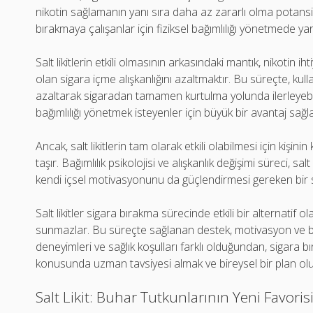
nikotin sağlamanın yanı sıra daha az zararlı olma potansiye
bırakmaya çalışanlar için fiziksel bağımlılığı yönetmede yard
Salt likitlerin etkili olmasının arkasındaki mantık, nikotin ih
olan sigara içme alışkanlığını azaltmaktır. Bu süreçte, kulla
azaltarak sigaradan tamamen kurtulma yolunda ilerleyebili
bağımlılığı yönetmek isteyenler için büyük bir avantaj sağla
Ancak, salt likitlerin tam olarak etkili olabilmesi için kişi
taşır. Bağımlılık psikolojisi ve alışkanlık değişimi süreci, salt
kendi içsel motivasyonunu da güçlendirmesi gereken bir s
Salt likitler sigara bırakma sürecinde etkili bir alternatif 
sunmazlar. Bu süreçte sağlanan destek, motivasyon ve bili
deneyimleri ve sağlık koşulları farklı olduğundan, sigara bı
konusunda uzman tavsiyesi almak ve bireysel bir plan ol
Salt Likit: Buhar Tutkunlarının Yeni Favoris