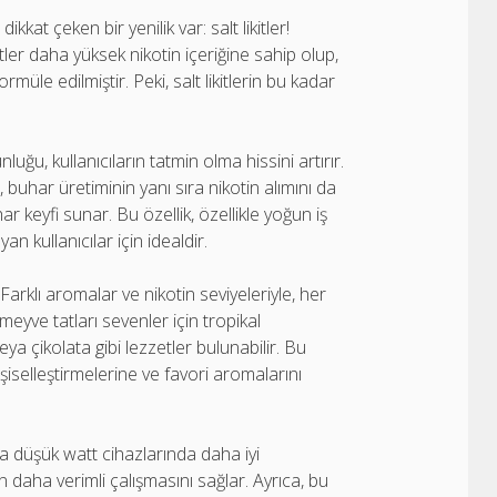
t çeken bir yenilik var: salt likitler!
kitler daha yüksek nikotin içeriğine sahip olup,
üle edilmiştir. Peki, salt likitlerin bu kadar
uğu, kullanıcıların tatmin olma hissini artırır.
 buhar üretiminin yanı sıra nikotin alımını da
ar keyfi sunar. Bu özellik, özellikle yoğun iş
 kullanıcılar için idealdir.
. Farklı aromalar ve nikotin seviyeleriyle, her
yve tatları sevenler için tropikal
eya çikolata gibi lezzetler bulunabilir. Bu
şiselleştirmelerine ve favori aromalarını
aha düşük watt cihazlarında daha iyi
 daha verimli çalışmasını sağlar. Ayrıca, bu