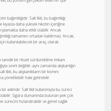
eki, bu yöntem gerçekten etkili mi? İşte
bağımlılığıdır. Salt likit, bu bağımlılığı
e kıyasla daha yüksek nikotin içeriğine
rşılamakta daha etkili olabilir. Ancak
 bağımlılığı tamamen ortadan kaldırmaz. Ancak,
n kullanılabilecek bir araç olarak
in tanıdık bir ritüeli sürdürebilme imkanı
ıyla sınırlı değildir; aynı zamanda alışkanlığın
t likit, bu alışkanlıkların bir kısmını
yönetilebilir hale getirebilir.
r adımdır. Salt likit kullanımıyla bu süreci
 olabilir. Sigara dumanında bulunan pek çok
sürecini hızlandırabilir ve genel sağlık