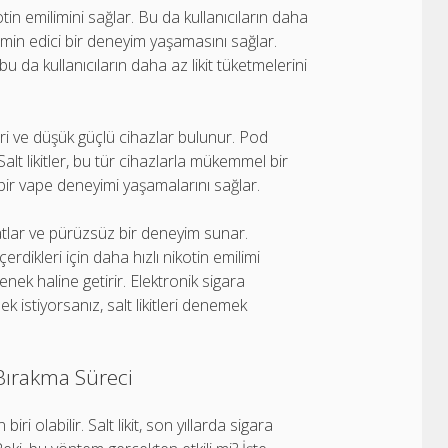
ikotin emilimini sağlar. Bu da kullanıcıların daha
tmin edici bir deneyim yaşamasını sağlar.
bu da kullanıcıların daha az likit tüketmelerini
eri ve düşük güçlü cihazlar bulunur. Pod
r. Salt likitler, bu tür cihazlarla mükemmel bir
i bir vape deneyimi yaşamalarını sağlar.
n tatlar ve pürüzsüz bir deneyim sunar.
içerdikleri için daha hızlı nikotin emilimi
çenek haline getirir. Elektronik sigara
 istiyorsanız, salt likitleri denemek
a Bırakma Süreci
i olabilir. Salt likit, son yıllarda sigara