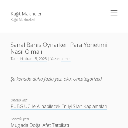
menüyü
Kağıt Makineleri
aç
Kağıt Makineleri
Yan
Ara
Menü
Linkedin Takipçi Kasma Hilesi
Ara
Sanal Bahis Oynarken Para Yönetimi
Liste
Nasıl Olmalı
Sayfa Listesi
Linkedin Takipçi Kasma Hilesi
Tarih:
Haziran 15, 2025
| Yazar:
admin
tiktok takipçi sayısı nasıl arttırılır
Liste
Youtube Yorum Kasma Şifresiz
Sayfa Listesi
Şu konuda daha fazla yazı oku:
Uncategorized
tiktok takipçi sayısı nasıl arttırılır
Youtube Yorum Kasma Şifresiz
Önceki yazı
PUBG UC ile Alınabilecek En İyi Silah Kaplamaları
Sonraki yazı
Muğlada Doğal Afet Tatbikatı