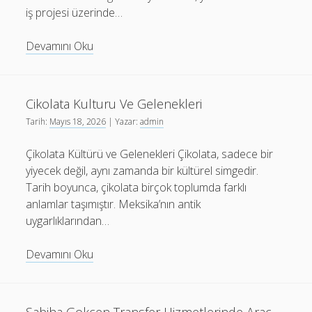
iş projesi üzerinde…
Hp
Devamını Oku
Laptop
Yavasladiysa
Ne
Cikolata Kulturu Ve Gelenekleri
Yapilmali
Tarih:
Mayıs 18, 2026
| Yazar:
admin
Çikolata Kültürü ve Gelenekleri Çikolata, sadece bir
yiyecek değil, aynı zamanda bir kültürel simgedir.
Tarih boyunca, çikolata birçok toplumda farklı
anlamlar taşımıştır. Meksika’nın antik
uygarlıklarından…
Cikolata
Devamını Oku
Kulturu
Ve
Gelenekleri