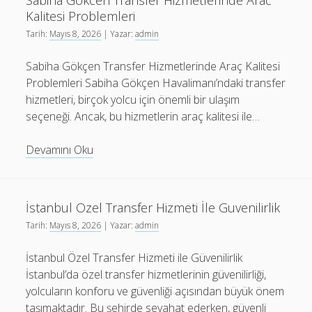
Sabiha Gokcen Transfer Hizmetlerinde Arac
Kalitesi Problemleri
Tarih:
Mayıs 8, 2026
| Yazar:
admin
Sabiha Gökçen Transfer Hizmetlerinde Araç Kalitesi
Problemleri Sabiha Gökçen Havalimanı’ndaki transfer
hizmetleri, birçok yolcu için önemli bir ulaşım
seçeneği. Ancak, bu hizmetlerin araç kalitesi ile…
Sabiha
Devamını Oku
Gokcen
Transfer
Hizmetlerinde
İstanbul Ozel Transfer Hizmeti İle Guvenilirlik
Arac
Tarih:
Mayıs 8, 2026
| Yazar:
admin
Kalitesi
Problemleri
İstanbul Özel Transfer Hizmeti ile Güvenilirlik
İstanbul’da özel transfer hizmetlerinin güvenilirliği,
yolcuların konforu ve güvenliği açısından büyük önem
taşımaktadır. Bu şehirde seyahat ederken, güvenli