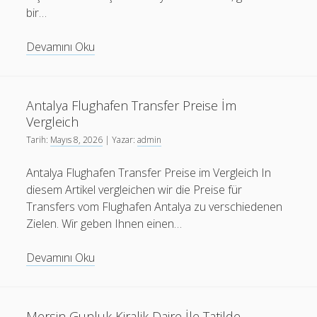
bir…
İstanbul
Devamını Oku
Ozel
Transfer
Hizmeti
Antalya Flughafen Transfer Preise İm
İle
Vergleich
Guvenilirlik
Tarih:
Mayıs 8, 2026
| Yazar:
admin
Antalya Flughafen Transfer Preise im Vergleich In
diesem Artikel vergleichen wir die Preise für
Transfers vom Flughafen Antalya zu verschiedenen
Zielen. Wir geben Ihnen einen…
Antalya
Devamını Oku
Flughafen
Transfer
Preise
Mersin Gunluk Kiralik Daire İle Tatilde