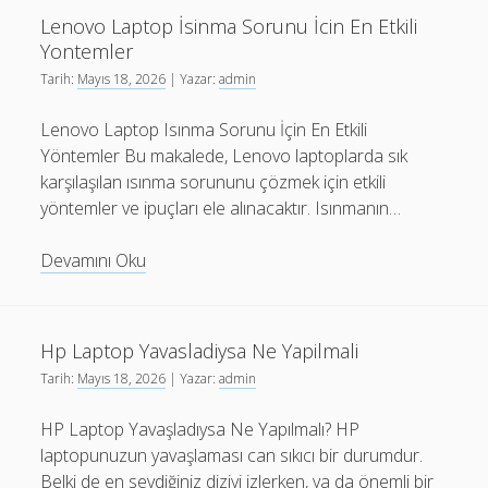
Neden
Lenovo Laptop İsinma Sorunu İcin En Etkili
Onemlidir
Yontemler
Tarih:
Mayıs 18, 2026
| Yazar:
admin
Lenovo Laptop Isınma Sorunu İçin En Etkili
Yöntemler Bu makalede, Lenovo laptoplarda sık
karşılaşılan ısınma sorununu çözmek için etkili
yöntemler ve ipuçları ele alınacaktır. Isınmanın…
Lenovo
Devamını Oku
Laptop
İsinma
Sorunu
Hp Laptop Yavasladiysa Ne Yapilmali
İcin
Tarih:
Mayıs 18, 2026
| Yazar:
admin
En
Etkili
HP Laptop Yavaşladıysa Ne Yapılmalı? HP
Yontemler
laptopunuzun yavaşlaması can sıkıcı bir durumdur.
Belki de en sevdiğiniz diziyi izlerken, ya da önemli bir