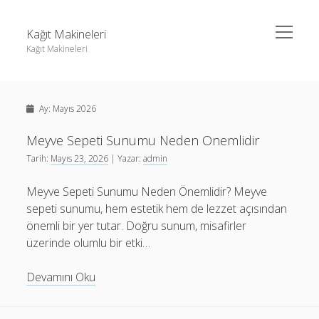
menüyü
Kağıt Makineleri
aç
Kağıt Makineleri
Yan
Ara
Menü
Linkedin Takipçi Kasma Hilesi
Ara
Ay:
Mayıs 2026
Liste
Sayfa Listesi
Meyve Sepeti Sunumu Neden Onemlidir
Linkedin Takipçi Kasma Hilesi
Tarih:
Mayıs 23, 2026
| Yazar:
admin
tiktok takipçi sayısı nasıl arttırılır
Liste
Youtube Yorum Kasma Şifresiz
Meyve Sepeti Sunumu Neden Önemlidir? Meyve
Sayfa Listesi
sepeti sunumu, hem estetik hem de lezzet açısından
tiktok takipçi sayısı nasıl arttırılır
önemli bir yer tutar. Doğru sunum, misafirler
Youtube Yorum Kasma Şifresiz
üzerinde olumlu bir etki…
Meyve
Devamını Oku
Sepeti
Sunumu