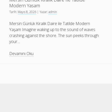
İm
Modern Yasam
Vergleich
Tarih:
Mayıs 8, 2026
| Yazar:
admin
Mersin Günlük Kiralık Daire ile Tatilde Modern
Yaşam Imagine waking up to the sound of waves
crashing against the shore. The sun peeks through
your…
Mersin
Devamını Oku
Gunluk
Kiralik
Daire
İle
Tatilde
Modern
Yasam