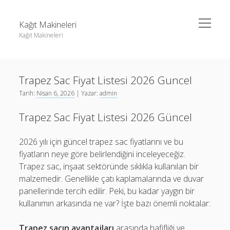
menüyü
Kağıt Makineleri
aç
Kağıt Makineleri
Yan
Ara
Menü
Linkedin Takipçi Kasma Hilesi
Ara
Trapez Sac Fiyat Listesi 2026 Guncel
Liste
Tarih:
Nisan 6, 2026
| Yazar:
admin
Sayfa Listesi
Linkedin Takipçi Kasma Hilesi
Trapez Sac Fiyat Listesi 2026 Güncel
tiktok takipçi sayısı nasıl arttırılır
Liste
Youtube Yorum Kasma Şifresiz
Sayfa Listesi
2026 yılı için güncel trapez sac fiyatlarını ve bu
fiyatların neye göre belirlendiğini inceleyeceğiz.
tiktok takipçi sayısı nasıl arttırılır
Trapez sac, inşaat sektöründe sıklıkla kullanılan bir
Youtube Yorum Kasma Şifresiz
malzemedir. Genellikle çatı kaplamalarında ve duvar
panellerinde tercih edilir. Peki, bu kadar yaygın bir
kullanımın arkasında ne var? İşte bazı önemli noktalar:
Trapez sacın avantajları
arasında hafifliği ve