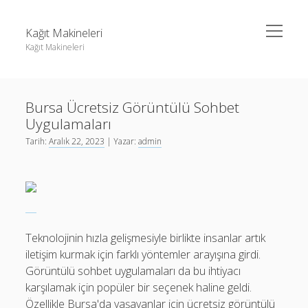
menüyü
Kağıt Makineleri
aç
Kağıt Makineleri
Yan
Ara
Menü
Linkedin Takipçi Kasma Hilesi
Ara
Bursa Ücretsiz Görüntülü Sohbet
Liste
Uygulamaları
Sayfa Listesi
Linkedin Takipçi Kasma Hilesi
Tarih:
Aralık 22, 2023
| Yazar:
admin
tiktok takipçi sayısı nasıl arttırılır
Liste
Youtube Yorum Kasma Şifresiz
Sayfa Listesi
tiktok takipçi sayısı nasıl arttırılır
Youtube Yorum Kasma Şifresiz
Teknolojinin hızla gelişmesiyle birlikte insanlar artık
iletişim kurmak için farklı yöntemler arayışına girdi.
Görüntülü sohbet uygulamaları da bu ihtiyacı
karşılamak için popüler bir seçenek haline geldi.
Özellikle Bursa'da yaşayanlar için ücretsiz görüntülü