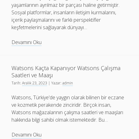
yaşamlarının ayrılmaz bir parçası haline getirmiştir.
Sosyal platformlar, insanların iletişim kurmalarını,
içerik paylaşmalarını ve farklı perspektifler
keşfetmelerini sağlayarak dünyayı…
Beyond
Devamını Oku
the
Surface
Understanding
Watsons Kaçta Kapanıyor Watsons Çalışma
the
Saatleri ve Maaşı
Deeper
Tarih:
Aralık 23, 2023
| Yazar:
admin
Implications
of
Watsons, Türkiye'de yaygın olarak bilinen bir eczane
Buying
ve kozmetik perakende zinciridir. Birçok insan,
Followers
Watsons mağazalarının çalışma saatleri ve maaşları
hakkında bilgi sahibi olmak istemektedir. Bu…
Watsons
Devamını Oku