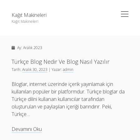
menüyü
Kağıt Makineleri
aç
Kağıt Makineleri
Yan
Ara
Menü
Linkedin Takipçi Kasma Hilesi
Ara
Ay:
Aralık 2023
Liste
Sayfa Listesi
Türkçe Blog Nedir Ve Blog Nasıl Yazılır
Linkedin Takipçi Kasma Hilesi
Tarih:
Aralık 30, 2023
| Yazar:
admin
tiktok takipçi sayısı nasıl arttırılır
Liste
Youtube Yorum Kasma Şifresiz
Bloglar, internet üzerinde içerik yayınlamak için
Sayfa Listesi
kullanılan popüler bir platformdur. Türkçe bloglar da
tiktok takipçi sayısı nasıl arttırılır
Türkçe dilini kullanan kullanıcılar tarafından
Youtube Yorum Kasma Şifresiz
oluşturulan ve paylaşılan içeriği barındırır. Peki,
Türkçe…
Türkçe
Devamını Oku
Blog