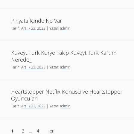
Kaçta
Kapanıyor
Watsons
Pinyata İçinde Ne Var
Çalışma
Tarih:
Aralık 23, 2023
| Yazar:
admin
Saatleri
ve
Maaşı
Kuveyt Türk Kurye Takip Kuveyt Türk Kartım
Nerede_
Tarih:
Aralık 23, 2023
| Yazar:
admin
Heartstopper Netflix Konusu ve Heartstopper
Oyuncuları
Tarih:
Aralık 23, 2023
| Yazar:
admin
Yazı
1
2
…
4
İleri