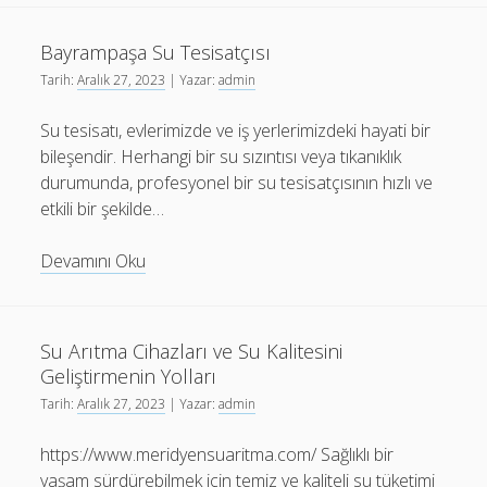
Nedir
Ve
Bayrampaşa Su Tesisatçısı
Blog
Tarih:
Aralık 27, 2023
| Yazar:
admin
Nasıl
Yazılır
Su tesisatı, evlerimizde ve iş yerlerimizdeki hayati bir
bileşendir. Herhangi bir su sızıntısı veya tıkanıklık
durumunda, profesyonel bir su tesisatçısının hızlı ve
etkili bir şekilde…
Bayrampaşa
Devamını Oku
Su
Tesisatçısı
Su Arıtma Cihazları ve Su Kalitesini
Geliştirmenin Yolları
Tarih:
Aralık 27, 2023
| Yazar:
admin
https://www.meridyensuaritma.com/ Sağlıklı bir
yaşam sürdürebilmek için temiz ve kaliteli su tüketimi