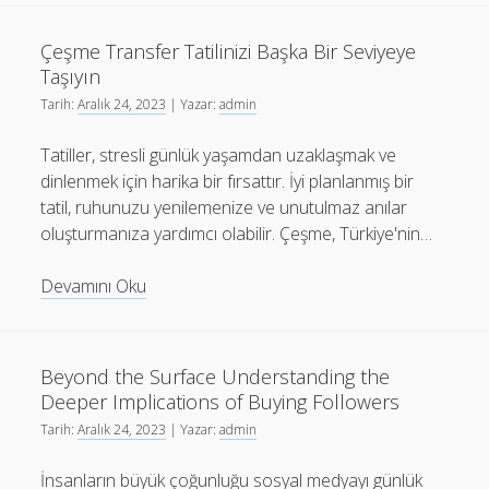
Elektronik
Sigara
Çeşme Transfer Tatilinizi Başka Bir Seviyeye
Severlere
Taşıyın
Yüksek
Tarih:
Aralık 24, 2023
| Yazar:
admin
Performans
Sunuyor
Tatiller, stresli günlük yaşamdan uzaklaşmak ve
dinlenmek için harika bir fırsattır. İyi planlanmış bir
tatil, ruhunuzu yenilemenize ve unutulmaz anılar
oluşturmanıza yardımcı olabilir. Çeşme, Türkiye'nin…
Çeşme
Devamını Oku
Transfer
Tatilinizi
Başka
Beyond the Surface Understanding the
Bir
Deeper Implications of Buying Followers
Seviyeye
Tarih:
Aralık 24, 2023
| Yazar:
admin
Taşıyın
İnsanların büyük çoğunluğu sosyal medyayı günlük