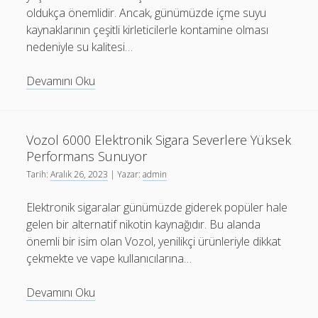
oldukça önemlidir. Ancak, günümüzde içme suyu
kaynaklarının çeşitli kirleticilerle kontamine olması
nedeniyle su kalitesi…
Su
Devamını Oku
Arıtma
Cihazları
ve
Vozol 6000 Elektronik Sigara Severlere Yüksek
Su
Performans Sunuyor
Kalitesini
Tarih:
Aralık 26, 2023
| Yazar:
admin
Geliştirmenin
Yolları
Elektronik sigaralar günümüzde giderek popüler hale
gelen bir alternatif nikotin kaynağıdır. Bu alanda
önemli bir isim olan Vozol, yenilikçi ürünleriyle dikkat
çekmekte ve vape kullanıcılarına…
Vozol
Devamını Oku
6000