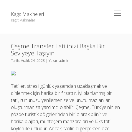
menüyü
Kağıt Makineleri
aç
Kağıt Makineleri
Yan
Ara
Menü
Linkedin Takipçi Kasma Hilesi
Ara
Çeşme Transfer Tatilinizi Başka Bir
Liste
Seviyeye Taşıyın
Sayfa Listesi
Linkedin Takipçi Kasma Hilesi
Tarih:
Aralık 24, 2023
| Yazar:
admin
tiktok takipçi sayısı nasıl arttırılır
Liste
Youtube Yorum Kasma Şifresiz
Sayfa Listesi
Tatiller, stresli günlük yaşamdan uzaklaşmak ve
tiktok takipçi sayısı nasıl arttırılır
dinlenmek için harika bir fırsattır. İyi planlanmış bir
tatil, ruhunuzu yenilemenize ve unutulmaz anılar
Youtube Yorum Kasma Şifresiz
oluşturmanıza yardımcı olabilir. Çeşme, Türkiye'nin en
gözde turistik bölgelerinden biri olarak bilinir ve
harika plajları, muhteşem manzaraları ve lüks tatil
köyleri ile ünlüdür. Ancak, tatilinizi gerçekten özel