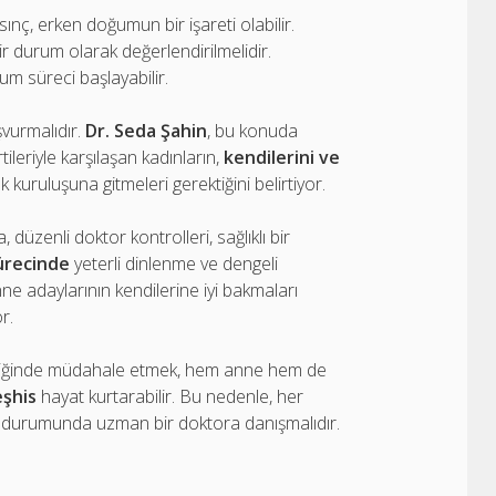
ınç, erken doğumun bir işareti olabilir.
 durum olarak değerlendirilmelidir.
m süreci başlayabilir.
şvurmalıdır.
Dr. Seda Şahin
, bu konuda
ileriyle karşılaşan kadınların,
kendilerini ve
uruluşuna gitmeleri gerektiğini belirtiyor.
düzenli doktor kontrolleri, sağlıklı bir
sürecinde
yeterli dinlenme ve dengeli
e adaylarının kendilerine iyi bakmaları
r.
ektiğinde müdahale etmek, hem anne hem de
eşhis
hayat kurtarabilir. Bu nedenle, her
işe durumunda uzman bir doktora danışmalıdır.