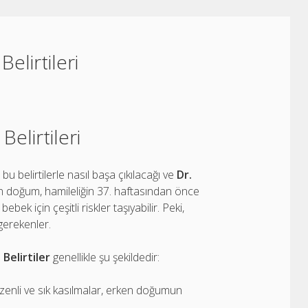
elirtileri
elirtileri
bu belirtilerle nasıl başa çıkılacağı ve
Dr.
en doğum, hamileliğin 37. haftasından önce
 için çeşitli riskler taşıyabilir. Peki,
gerekenler.
.
Belirtiler
genellikle şu şekildedir:
zenli ve sık kasılmalar, erken doğumun