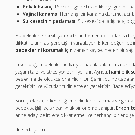
Pelvik basınç:
Pelvik bölgede hissedilen yoğun bir bas
Vajinal kanama:
Herhangi bir kanama durumu, acil bir
Su kesesinin patlaması:
Su kesesi patladığında, doğu
Bu belirtilerle karşılaşan kadınlar, hemen doktorlarına ba
dikkatli olunması gerektiğini vurguluyor. Erken doğum belirt
bebeklerini korumak için
zaman kaybetmeden bir sağlık k
Erken doğum belirtilerine karşı alınacak önlemler arasında, 
yaşam tarzı ve stres yönetimi yer alır. Ayrıca,
hamilelik 
beslenme de oldukça önemlidir. Dr. Şahin, bu noktada ann
gerektiğini ve vücutlarını dinlemeleri gerektiğini ifade ediyo
Sonuç olarak, erken doğum belirtilerini tanımak ve ger
bebek sağlığı açısından kritik bir öneme sahiptir.
Erken t
anne adayı belirtilere dikkat etmeli ve herhangi bir end
dr. seda şahin