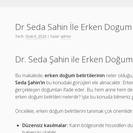
Dr Seda Sahin İle Erken Dogum B
Tarih:
Ocak 9, 2026
| Yazar:
admin
Dr. Seda Şahin ile Erken Doğum B
Bu makalede,
erken doğum belirtilerinin
neler olduğu, 
Seda Şahin’in
bu konudaki görüşleri ele alınacaktır. Erk
gerçekleşen doğumları ifade eder. Bu, hem anne hem de bebek
erken doğum belirtileri nelerdir? İşte bu konuda bilmeniz 
Öncelikle, erken doğum belirtilerini tanımak çok önemlidir
Düzensiz kasılmalar:
Karın bölgesinde hissedilen dü
habercisi olabilir.