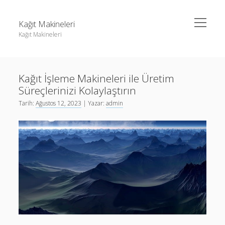
menüyü
Kağıt Makineleri
aç
Kağıt Makineleri
Yan
Ara
Menü
Linkedin Takipçi Kasma Hilesi
Ara
Kağıt İşleme Makineleri ile Üretim
Liste
Süreçlerinizi Kolaylaştırın
Sayfa Listesi
Linkedin Takipçi Kasma Hilesi
Tarih:
Ağustos 12, 2023
| Yazar:
admin
tiktok takipçi sayısı nasıl arttırılır
Liste
Youtube Yorum Kasma Şifresiz
Sayfa Listesi
tiktok takipçi sayısı nasıl arttırılır
Youtube Yorum Kasma Şifresiz