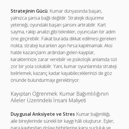
Stratejinin Gücü
: Kumar dünyasında başarı,
yalnızca şansa bağlı değildir. Stratejik düşünme
yeteneği, oyundaki başarı şansını artırabilir. Kart
sayma, rakip analizi gibi teknikler, oyuncuları bir adım
öne geçirebilir. Fakat burada dikkat edilmesi gereken
nokta; strateji kurarken aşırı hırsa kapılmamak. Aksi
halde kazançların ardından gelen kayıplar,
karakterinize zarar verebilir ve psikolojik anlamda sizi
zor bir yola sokabilir. Yani, kumar oyunlarında strateji
belirlemek, kazanç kadar kayabileceklerinizi de göz
önünde bulundurmayı gerektiriyor.
Kayıptan Öğrenmek: Kumar Bağımlılığının
Aileler Üzerindeki İnsani Maliyeti
Duygusal Anksiyete ve Stres
Kumar bağımlılığı,
aile bireylerinde sürekli bir kaygı hâli oluşturur. Eşler,
para kaybından dolayı birbirlerine karşı suçluluk ve