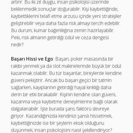
artırır. Bu iki zıt duygu, insan psikolojisi üzerinde
beklenmedik sonuçlar doğurabilir. Kişi kaybettiğinde,
kaybettiklerini telafi etme arzusu içinde yeni stratejiler
geliştirebilir veya daha fazla risk almayı tercih edebilir.
Bu durum, kumar bağımlılığına zemin hazırlayabilir.
Peki, risk almanın getirdiği ödül ve ceza dengesi
nedir?
Başarı Hissi ve Ego
: Başarı, poker masasında bir
rakibi yenmek ya da slot makinelerinde büyük bir ödül
kazanmak olabilir. Bu tür başarılar, bireylerde kendine
güveni pekiştirir. Ancak bu başarı geçici bir tatmin
sağlarken, kayıplarının getirdiği hayal kırıklığı daha
derin bir etki bırakabilir. Kişinin kendine olan güveni,
kazanma veya kaybetme deneyimlerine bağlı olarak
dalgalanabilir. İşte burada şans faktörü devreye
giriyor. Kazandığınızda kendinizi şanslı hissetmek,
kaybettiğinizde ise bir şeylerin eksik olduğunu
düşünmek, insan psikolojisini nasıl şekillendiriyor?