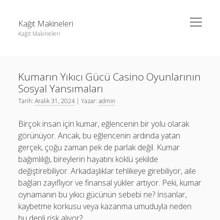
menüyü
Kağıt Makineleri
aç
Kağıt Makineleri
Yan
Ara
Menü
Linkedin Takipçi Kasma Hilesi
Ara
Kumarın Yıkıcı Gücü Casino Oyunlarının
Liste
Sosyal Yansımaları
Sayfa Listesi
Linkedin Takipçi Kasma Hilesi
Tarih:
Aralık 31, 2024
| Yazar:
admin
tiktok takipçi sayısı nasıl arttırılır
Liste
Birçok insan için kumar, eğlencenin bir yolu olarak
Youtube Yorum Kasma Şifresiz
Sayfa Listesi
görünüyor. Ancak, bu eğlencenin ardında yatan
gerçek, çoğu zaman pek de parlak değil. Kumar
tiktok takipçi sayısı nasıl arttırılır
bağımlılığı, bireylerin hayatını köklü şekilde
Youtube Yorum Kasma Şifresiz
değiştirebiliyor. Arkadaşlıklar tehlikeye girebiliyor, aile
bağları zayıflıyor ve finansal yükler artıyor. Peki, kumar
oynamanın bu yıkıcı gücünün sebebi ne? İnsanlar,
kaybetme korkusu veya kazanma umuduyla neden
bu denli risk alıyor?