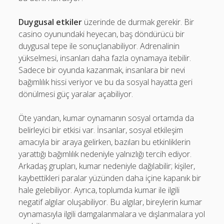
Duygusal etkiler
üzerinde de durmak gerekir. Bir
casino oyunundaki heyecan, baş döndürücü bir
duygusal tepe ile sonuçlanabiliyor. Adrenalinin
yükselmesi, insanları daha fazla oynamaya itebilir.
Sadece bir oyunda kazanmak, insanlara bir nevi
bağımlılık hissi veriyor ve bu da sosyal hayatta geri
dönülmesi güç yaralar açabiliyor.
Öte yandan, kumar oynamanın sosyal ortamda da
belirleyici bir etkisi var. İnsanlar, sosyal etkileşim
amacıyla bir araya gelirken, bazıları bu etkinliklerin
yarattığı bağımlılık nedeniyle yalnızlığı tercih ediyor.
Arkadaş grupları, kumar nedeniyle dağılabilir; kişiler,
kaybettikleri paralar yüzünden daha içine kapanık bir
hale gelebiliyor. Ayrıca, toplumda kumar ile ilgili
negatif algılar oluşabiliyor. Bu algılar, bireylerin kumar
oynamasıyla ilgili damgalanmalara ve dışlanmalara yol