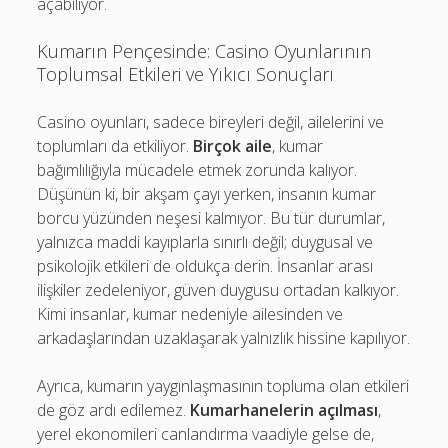
açabiliyor.
Kumarın Pençesinde: Casino Oyunlarının
Toplumsal Etkileri ve Yıkıcı Sonuçları
Casino oyunları, sadece bireyleri değil, ailelerini ve
toplumları da etkiliyor.
Birçok aile
, kumar
bağımlılığıyla mücadele etmek zorunda kalıyor.
Düşünün ki, bir akşam çayı yerken, insanın kumar
borcu yüzünden neşesi kalmıyor. Bu tür durumlar,
yalnızca maddi kayıplarla sınırlı değil; duygusal ve
psikolojik etkileri de oldukça derin. İnsanlar arası
ilişkiler zedeleniyor, güven duygusu ortadan kalkıyor.
Kimi insanlar, kumar nedeniyle ailesinden ve
arkadaşlarından uzaklaşarak yalnızlık hissine kapılıyor.
Ayrıca, kumarın yaygınlaşmasının topluma olan etkileri
de göz ardı edilemez.
Kumarhanelerin açılması
,
yerel ekonomileri canlandırma vaadiyle gelse de,