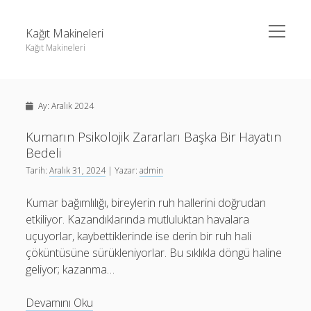
menüyü
Kağıt Makineleri
aç
Kağıt Makineleri
Yan
Ara
Menü
Linkedin Takipçi Kasma Hilesi
Ara
Ay:
Aralık 2024
Liste
Sayfa Listesi
Kumarın Psikolojik Zararları Başka Bir Hayatın
Linkedin Takipçi Kasma Hilesi
Bedeli
tiktok takipçi sayısı nasıl arttırılır
Liste
Tarih:
Aralık 31, 2024
| Yazar:
admin
Youtube Yorum Kasma Şifresiz
Sayfa Listesi
Kumar bağımlılığı, bireylerin ruh hallerini doğrudan
tiktok takipçi sayısı nasıl arttırılır
etkiliyor. Kazandıklarında mutluluktan havalara
uçuyorlar, kaybettiklerinde ise derin bir ruh hali
Youtube Yorum Kasma Şifresiz
çöküntüsüne sürükleniyorlar. Bu sıklıkla döngü haline
geliyor; kazanma…
Kumarın
Devamını Oku