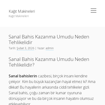
menüyü
Kağıt Makineleri
aç
Kağıt Makineleri
Yan
Ara
Menü
Linkedin Takipçi Kasma Hilesi
Ara
Sanal Bahis Kazanma Umudu Neden
Liste
Tehlikelidir
Sayfa Listesi
Linkedin Takipçi Kasma Hilesi
Tarih:
Şubat 3, 2026
| Yazar:
admin
tiktok takipçi sayısı nasıl arttırılır
Liste
Sanal Bahis Kazanma Umudu Neden
Youtube Yorum Kasma Şifresiz
Sayfa Listesi
Tehlikelidir?
tiktok takipçi sayısı nasıl arttırılır
Sanal bahislerin
cazibesi, birçok insanı kendine
Youtube Yorum Kasma Şifresiz
çekiyor. Kim bu büyük kazançları hayal etmez ki? Ama
dikkat! Bu hayallerin arkasında ciddi tehlikeler gizli.
Sanal bahis, çoğu zaman bir kumar oyununa
dönüşüyor ve bu da birçok insanın hayatını olumsuz
etkileyebiliyor.