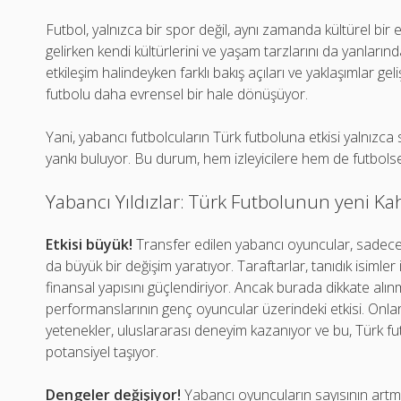
Futbol, yalnızca bir spor değil, aynı zamanda kültürel bir 
gelirken kendi kültürlerini ve yaşam tarzlarını da yanlarınd
etkileşim halindeyken farklı bakış açıları ve yaklaşımlar gel
futbolu daha evrensel bir hale dönüşüyor.
Yani, yabancı futbolcuların Türk futboluna etkisi yalnız
yankı buluyor. Bu durum, hem izleyicilere hem de futbolsev
Yabancı Yıldızlar: Türk Futbolunun yeni K
Etkisi büyük!
Transfer edilen yabancı oyuncular, sadece 
da büyük bir değişim yaratıyor. Taraftarlar, tanıdık isimle
finansal yapısını güçlendiriyor. Ancak burada dikkate alınm
performanslarının genç oyuncular üzerindeki etkisi. On
yetenekler, uluslararası deneyim kazanıyor ve bu, Türk f
potansiyel taşıyor.
Dengeler değişiyor!
Yabancı oyuncuların sayısının artma