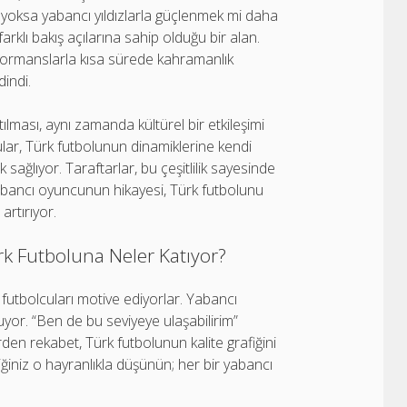
mi yoksa yabancı yıldızlarla güçlenmek mi daha
 farklı bakış açılarına sahip olduğu bir alan.
rformanslarla kısa sürede kahramanlık
dindi.
ılması, aynı zamanda kültürel bir etkileşimi
ular, Türk futbolunun dinamiklerine kendi
 sağlıyor. Taraftarlar, bu çeşitlilik sayesinde
r yabancı oyuncunun hikayesi, Türk futbolunu
rtırıyor.
rk Futboluna Neler Katıyor?
 futbolcuları motive ediyorlar. Yabancı
ruyor. “Ben de bu seviyeye ulaşabilirim”
den rekabet, Türk futbolunun kalite grafiğini
ttiğiniz o hayranlıkla düşünün; her bir yabancı