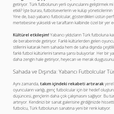
getiriyor. Türk futbolunun yerli oyuncularını geliştirmek 
etkili? İşte burası, futbolseverlerin ve kulüp yöneticilerinin
Yine de, bazı yabancı futbolcular, gösterdikleri üstün pe
mertebesine yükseldi ve taraftarın kalbinde özel bir yer e
Kültürel etkileşim!
Yabancı yıldızların Türk futboluna kat
de beraberinde getiriyor. Farklı kültürlerden gelen oyunc
stillerini katarak hem sahada hem de saha dışında çeşitlilik
farklı futbol kültürlerini tanıma şansı buluyorlar. Her bi
daha zengin hale getiriyor, heyecan ve merak duygusunu a
Sahada ve Dışında: Yabancı Futbolcular Tü
Aynı zamanda,
takım içindeki rekabeti artırarak
yerel
oyuncuların varlığı, genç futbolcular için bir hedef oluştu
düşüncesi, gençlerin daha çok çalışmasını sağlıyor. Bu tür
artırıyor. Kendinizi bir sanat galerisine girdiğinizde hisse
futbolcu, Türk futbolunun sanatına yeni bir renk katıyor.