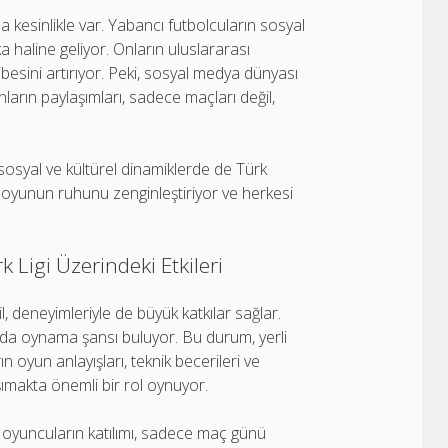
 kesinlikle var. Yabancı futbolcuların sosyal
a haline geliyor. Onların uluslararası
zibesini artırıyor. Peki, sosyal medya dünyası
arın paylaşımları, sadece maçları değil,
osyal ve kültürel dinamiklerde de Türk
, oyunun ruhunu zenginleştiriyor ve herkesi
 Ligi Üzerindeki Etkileri
il, deneyimleriyle de büyük katkılar sağlar.
ında oynama şansı buluyor. Bu durum, yerli
ın oyun anlayışları, teknik becerileri ve
aşımakta önemli bir rol oynuyor.
dız oyuncuların katılımı, sadece maç günü