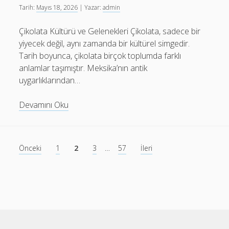
Yapilmali
Tarih:
Mayıs 18, 2026
| Yazar:
admin
Çikolata Kültürü ve Gelenekleri Çikolata, sadece bir
yiyecek değil, aynı zamanda bir kültürel simgedir.
Tarih boyunca, çikolata birçok toplumda farklı
anlamlar taşımıştır. Meksika’nın antik
uygarlıklarından…
Cikolata
Devamını Oku
Kulturu
Ve
Gelenekleri
Yazı
Önceki
1
2
3
…
57
İleri
sayfalaması