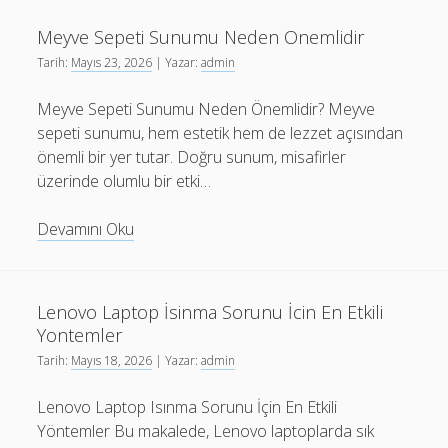
Ankara
Laptop
Meyve Sepeti Sunumu Neden Onemlidir
Yedek
Tarih:
Mayıs 23, 2026
| Yazar:
admin
Parca
Temini
Meyve Sepeti Sunumu Neden Önemlidir? Meyve
sepeti sunumu, hem estetik hem de lezzet açısından
önemli bir yer tutar. Doğru sunum, misafirler
üzerinde olumlu bir etki…
Meyve
Devamını Oku
Sepeti
Sunumu
Neden
Lenovo Laptop İsinma Sorunu İcin En Etkili
Onemlidir
Yontemler
Tarih:
Mayıs 18, 2026
| Yazar:
admin
Lenovo Laptop Isınma Sorunu İçin En Etkili
Yöntemler Bu makalede, Lenovo laptoplarda sık