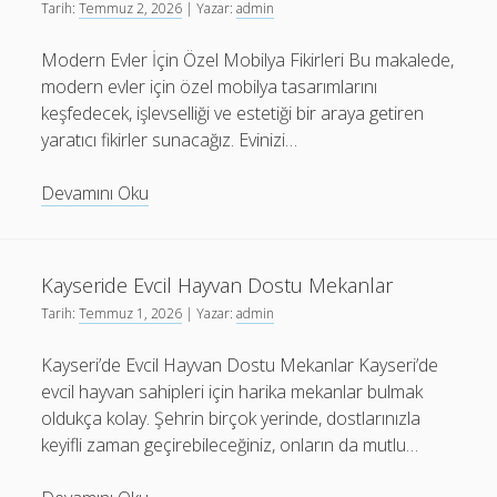
Tarih:
Temmuz 2, 2026
| Yazar:
admin
Modern Evler İçin Özel Mobilya Fikirleri Bu makalede,
modern evler için özel mobilya tasarımlarını
keşfedecek, işlevselliği ve estetiği bir araya getiren
yaratıcı fikirler sunacağız. Evinizi…
Modern
Devamını Oku
Evler
İcin
Ozel
Kayseride Evcil Hayvan Dostu Mekanlar
Mobilya
Tarih:
Temmuz 1, 2026
| Yazar:
admin
Fikirleri
Kayseri’de Evcil Hayvan Dostu Mekanlar Kayseri’de
evcil hayvan sahipleri için harika mekanlar bulmak
oldukça kolay. Şehrin birçok yerinde, dostlarınızla
keyifli zaman geçirebileceğiniz, onların da mutlu…