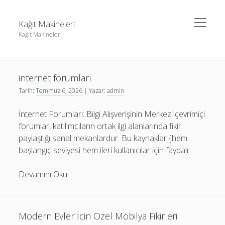
menüyü
Kağıt Makineleri
aç
Kağıt Makineleri
Yan
Ara
Menü
Linkedin Takipçi Kasma Hilesi
Ara
Kağıt
internet forumları
Liste
Makineleri
Tarih:
Temmuz 6, 2026
| Yazar:
admin
Sayfa Listesi
Yazılar
Linkedin Takipçi Kasma Hilesi
İnternet Forumları: Bilgi Alışverişinin Merkezi çevrimiçi
tiktok takipçi sayısı nasıl arttırılır
Liste
forumlar, katılımcıların ortak ilgi alanlarında fikir
Youtube Yorum Kasma Şifresiz
Sayfa Listesi
paylaştığı sanal mekanlardur. Bu kaynaklar {hem
başlangıç seviyesi hem ileri kullanıcılar için faydalı…
tiktok takipçi sayısı nasıl arttırılır
Youtube Yorum Kasma Şifresiz
internet
Devamını Oku
forumları
Modern Evler İcin Ozel Mobilya Fikirleri