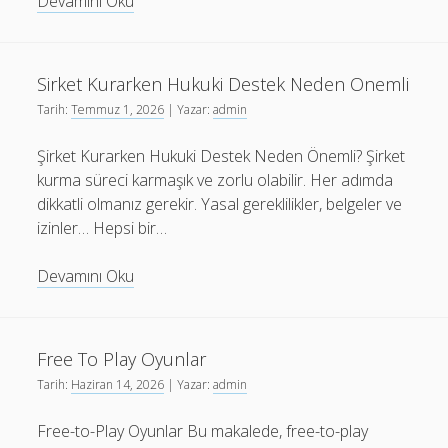
Kayseride
Devamını Oku
Evcil
Hayvan
Dostu
Sirket Kurarken Hukuki Destek Neden Onemli
Mekanlar
Tarih:
Temmuz 1, 2026
| Yazar:
admin
Şirket Kurarken Hukuki Destek Neden Önemli? Şirket
kurma süreci karmaşık ve zorlu olabilir. Her adımda
dikkatli olmanız gerekir. Yasal gereklilikler, belgeler ve
izinler… Hepsi bir…
Sirket
Devamını Oku
Kurarken
Hukuki
Destek
Free To Play Oyunlar
Neden
Tarih:
Haziran 14, 2026
| Yazar:
admin
Onemli
Free-to-Play Oyunlar Bu makalede, free-to-play