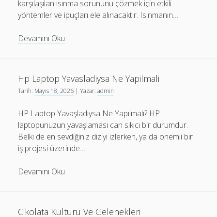
karşılaşılan ısınma sorununu çözmek için etkili
yöntemler ve ipuçları ele alınacaktır. Isınmanın…
Lenovo
Devamını Oku
Laptop
İsinma
Sorunu
Hp Laptop Yavasladiysa Ne Yapilmali
İcin
Tarih:
Mayıs 18, 2026
| Yazar:
admin
En
Etkili
HP Laptop Yavaşladıysa Ne Yapılmalı? HP
Yontemler
laptopunuzun yavaşlaması can sıkıcı bir durumdur.
Belki de en sevdiğiniz diziyi izlerken, ya da önemli bir
iş projesi üzerinde…
Hp
Devamını Oku
Laptop
Yavasladiysa
Ne
Cikolata Kulturu Ve Gelenekleri